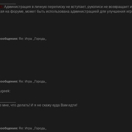
________
Е!
Администрация в личную переписку не вступает, рукописи не возвращает 
я на форуме, может быть использована администрацией для улучшения игр
сообщения:
Re: Игра ,,Города,,
сообщения:
Re: Игра ,,Города,,
________
 мне, что делать! И я не скажу куда Вам идти!
сообщения:
Re: Игра ,,Города,,