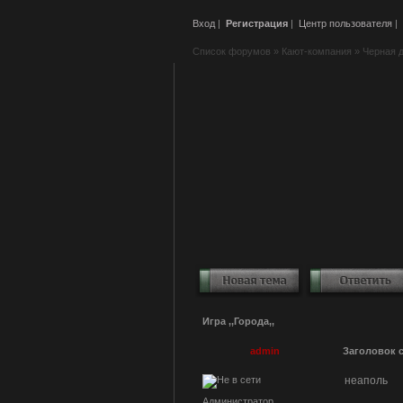
Вход
|
Регистрация
|
Центр пользователя
|
Список форумов
»
Кают-компания
»
Черная 
Игра ,,Города,,
admin
Заголовок 
неаполь
Администратор