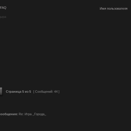
FAQ
дыра
Страница
5
из
5
[ Сообщений: 44 ]
сообщения:
Re: Игра ,,Города,,