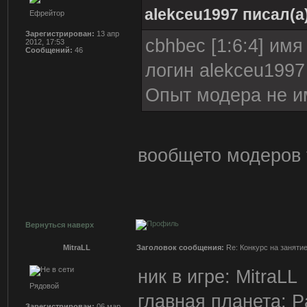
alekceu1997 писал(а
Ефрейтор
Зарегистрирован:
13 апр
cbhbec [1:6:4] имя
2012, 17:53
Сообщений:
46
логин alekceu1997
Опыт модера не им
вообщето модеров т
Вернуться наверх
MitraLL
Заголовок сообщения:
Re: Конкурс на заняти
ник в игре: MitraLL
Рядовой
главная планета: Pa
Зарегистрирован:
06 мар