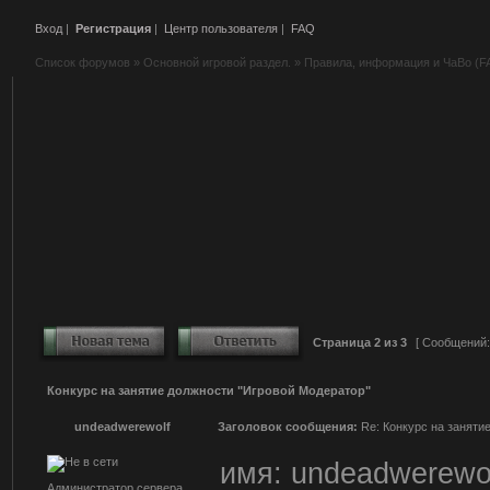
Вход
|
Регистрация
|
Центр пользователя
|
FAQ
Список форумов
»
Основной игровой раздел.
»
Правила, информация и ЧаВо (F
Страница
2
из
3
[ Сообщений:
Конкурс на занятие должности "Игровой Модератор"
undeadwerewolf
Заголовок сообщения:
Re: Конкурс на заняти
имя: undeadwerewol
Администратор сервера