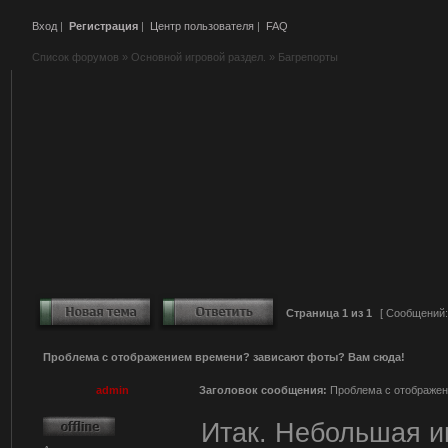
Вход
|
Регистрация
|
Центр пользователя
|
FAQ
Список форумов
»
Основной игровой раздел.
»
Багрепорты
Страница
1
из
1
[ Сообщений:
Проблема с отображением времени? зависают фоты? Вам сюда!
admin
Заголовок сообщения:
Проблема с отображен
Итак. Небольшая и