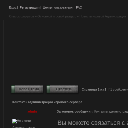
Вход
|
Регистрация
|
Центр пользователя
|
FAQ
Список форумов
»
Основной игровой раздел.
»
Новости игровой Админстрации
Страница
1
из
1
[ 1 сообщени
Контакты администрации игрового сервера
admin
Заголовок сообщения:
Контакты администраци
Вы можете связаться с
Администратор