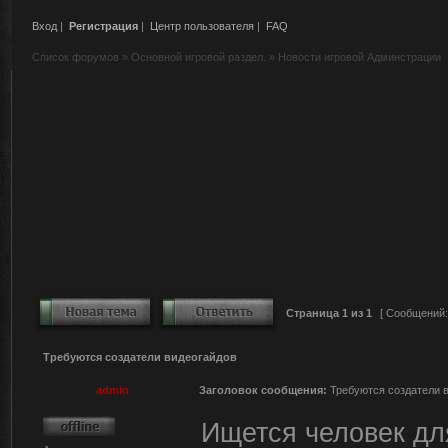
Вход
|
Регистрация
|
Центр пользователя
|
FAQ
Список форумов
»
Основной игровой раздел.
»
Новости игровой Админстрации
Страница
1
из
1
[ Сообщений:
Требуются создатели видеогайдов
admin
Заголовок сообщения:
Требуются создатели 
Ищется человек дл