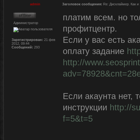
admin
Заголовок сообщения:
Re: Дисклаймер. Как и 
платим всем. но то
Администратор
профитцентр.
Если у вас есть ак
Зарегистрирован:
21 фев
2012, 09:44
Сообщений:
293
оплату задание
htt
http://www.seosprin
adv=78928&cnt=28e
Если акаунта нет, 
инструкции
http://
f=5&t=5