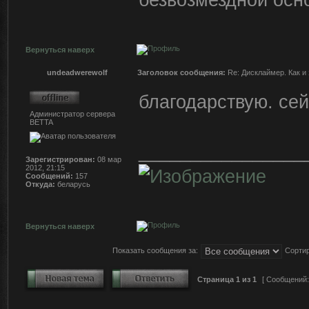
Вернуться наверх
undeadwerewolf
Заголовок сообщения:
Re: Дисклаймер. Как и 
благодарствую. се
Администратор сервера
BETTA
________________
Зарегистрирован:
08 мар
2012, 21:15
Сообщений:
157
Откуда:
беларусь
Вернуться наверх
Показать сообщения за:
Сортир
Страница
1
из
1
[ Сообщений: