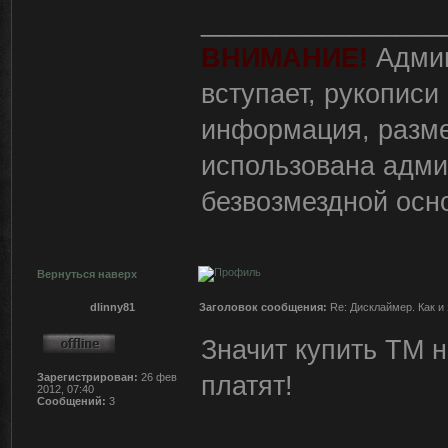
________________
ВНИМАНИЕ!
Админ
вступает, рукописи
информация, разм
использована адми
безвозмездной осн
Вернуться наверх
dlinny81
Заголовок сообщения:
Re: Дисклаймер. Как и 
Значит купить ТМ н
платят!
Зарегистрирован:
26 фев
2012, 07:40
Сообщений:
3