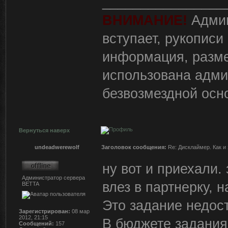
________________
ВНИМАНИЕ!
Админ
вступает, рукописи
информация, разм
использована адми
безвозмездной осн
Вернуться наверх
undeadwerewolf
Заголовок сообщения:
Re: Дисклаймер. Как и 
ну вот и приехали.
Администратор сервера
влез в партнерку, 
BETTA
Это задание недос
Зарегистрирован:
08 мар
2012, 21:15
В бюджете задания
Сообщений:
157