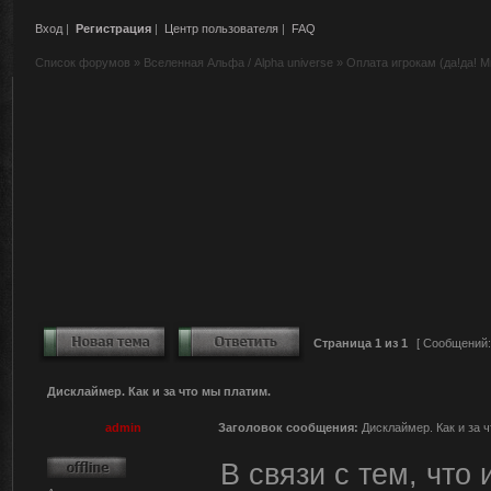
Вход
|
Регистрация
|
Центр пользователя
|
FAQ
Список форумов
»
Вселенная Альфа / Alpha universe
»
Оплата игрокам (да!да! М
Страница
1
из
1
[ Сообщений:
Дисклаймер. Как и за что мы платим.
admin
Заголовок сообщения:
Дисклаймер. Как и за 
В связи с тем, что