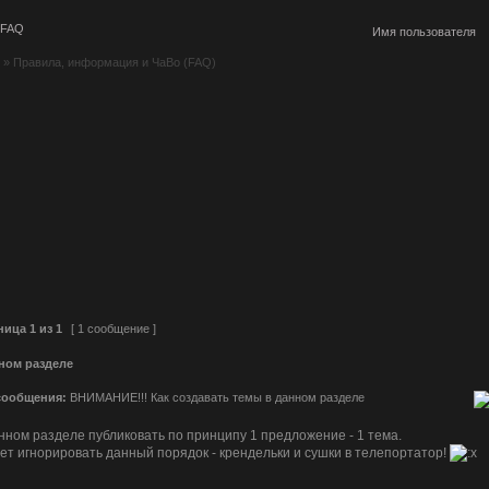
FAQ
»
Правила, информация и ЧаВо (FAQ)
ница
1
из
1
[ 1 сообщение ]
ном разделе
сообщения:
ВНИМАНИЕ!!! Как создавать темы в данном разделе
нном разделе публиковать по принципу 1 предложение - 1 тема.
дет игнорировать данный порядок - крендельки и сушки в телепортатор!
________