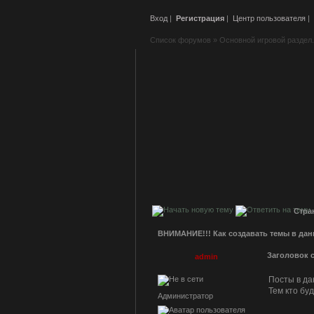
Вход
|
Регистрация
|
Центр пользователя
|
Список форумов
»
Основной игровой раздел.
Стра
ВНИМАНИЕ!!! Как создавать темы в дан
Заголовок 
admin
Посты в да
Тем кто бу
Администратор
_________