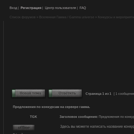
Вход
|
Регистрация
|
Центр пользователя
|
FAQ
Список форумов
»
Вселенная Гамма / Gamma universe
»
Конкурсы и мероприят
Страница
1
из
1
[ 1 сообщени
Предложения по конкурсам на сервере гамма.
TGK
Заголовок сообщения:
Предложения по конкур
Здесь вы можете написать название конкур