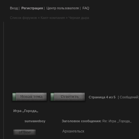
Вход
|
Регистрация
|
Центр пользователя
|
FAQ
Список форумов
»
Кают-компания
»
Черная дыра
Страница
4
из
5
[ Сообщений:
Игра ,,Города,,
sunvaweboy
Заголовок сообщения:
Re: Игра ,,Города,,
Архангельск