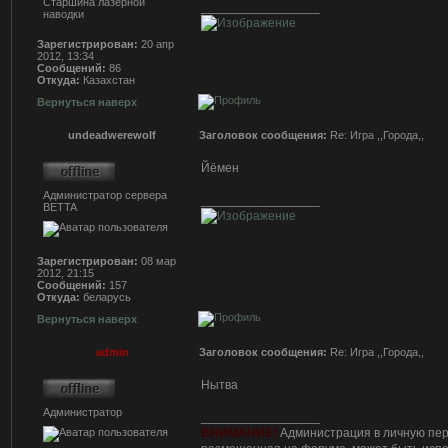
Старшина лазерной
_________________
наводки
Зарегистрирован:
20 апр
2012, 13:34
Сообщений:
86
Откуда:
Казахстан
Вернуться наверх
undeadwerewolf
Заголовок сообщения:
Re: Игра ,,Города,,
Йёмен
Администратор сервера
_________________
BETTA
Зарегистрирован:
08 мар
2012, 21:15
Сообщений:
157
Откуда:
беларусь
Вернуться наверх
admin
Заголовок сообщения:
Re: Игра ,,Города,,
Нытва
Администратор
_________________
ВНИМАНИЕ!
Администрация в личную пер