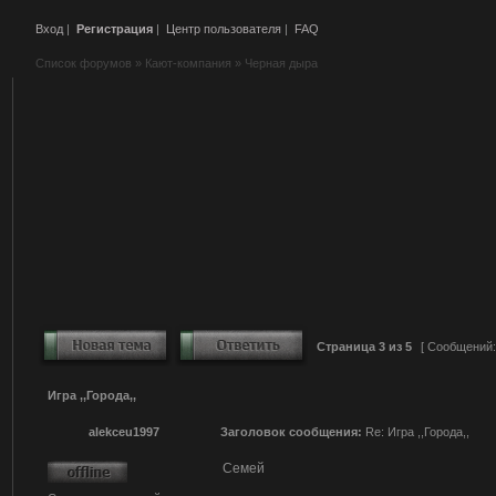
Вход
|
Регистрация
|
Центр пользователя
|
FAQ
Список форумов
»
Кают-компания
»
Черная дыра
Страница
3
из
5
[ Сообщений:
Игра ,,Города,,
alekceu1997
Заголовок сообщения:
Re: Игра ,,Города,,
Семей