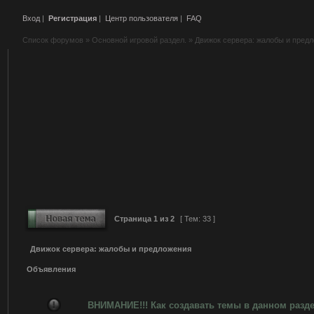
Вход
|
Регистрация
|
Центр пользователя
|
FAQ
Список форумов
»
Основной игровой раздел.
»
Движок сервера: жалобы и пред
Страница
1
из
2
[ Тем: 33 ]
Движок сервера: жалобы и предложения
Объявления
ВНИМАНИЕ!!! Как создавать темы в данном разд