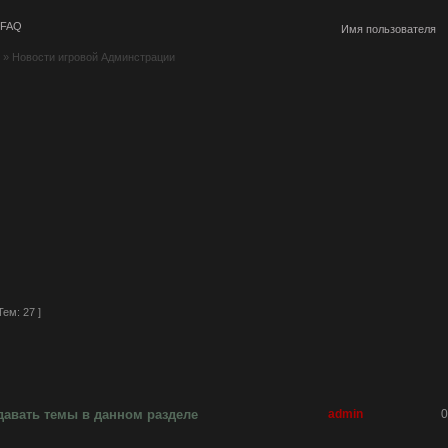
FAQ
»
Новости игровой Админстрации
Тем: 27 ]
давать темы в данном разделе
admin
0