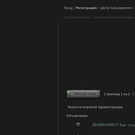
Вход
|
Регистрация
|
Центр пользователя
|
Список форумов
»
Основной игровой раздел.
Страница
1
из
2
[ 
Новости игровой Админстрации
Объявления
ВНИМАНИЕ!!! Как соз