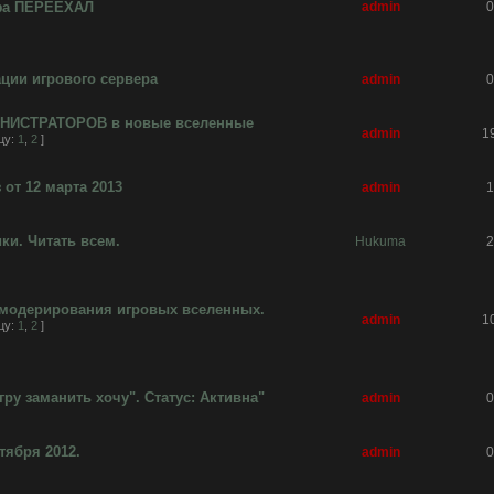
фа ПЕРЕЕХАЛ
admin
0
ции игрового сервера
admin
0
ИНИСТРАТОРОВ в новые вселенные
admin
1
цу:
1
,
2
]
от 12 марта 2013
admin
1
и. Читать всем.
Hukuma
2
 модерирования игровых вселенных.
admin
1
цу:
1
,
2
]
гру заманить хочу". Статус: Активна"
admin
0
тября 2012.
admin
0