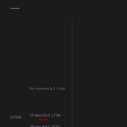
На страницу
1
,
2
След.
15 фев 2013, 17:08
117935
admin
03 сен 2012, 20:52