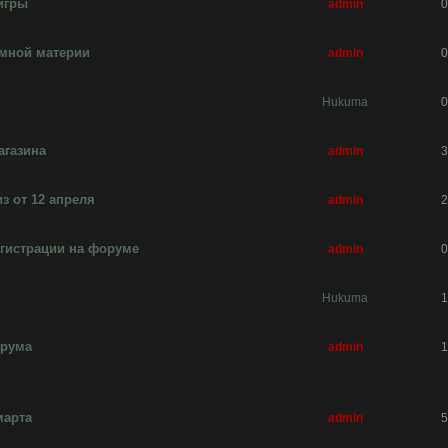
игры
admin
0
емной материи
admin
0
Hukuma
0
агазина
admin
3
 от 12 апреля
admin
2
гистрации на форуме
admin
0
Hukuma
1
орума
admin
1
марта
admin
5