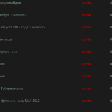
 видеогайдов
admin
2
нтября + новости
admin
0
августа 2012 года + новости
admin
0
ые расы
admin
0
 супернова
admin
0
юля
admin
0
юня
admin
0
 Губернаторов
admin
0
 функционала. Май 2012.
admin
0