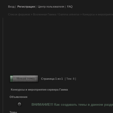
Вход
|
Регистрация
|
Центр пользователя
|
FAQ
Список форумов
»
Вселенная Гамма / Gamma universe
»
Конкурсы и мероприят
Страница
1
из
1
[ Тем: 8 ]
Конкурсы и мероприятия сервера Гамма
Объявления
ВНИМАНИЕ!!! Как создавать темы в данном разд
Темы