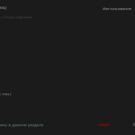
FAQ
»
Уголок графомана
1 тема ]
емы в данном разделе
admin
0