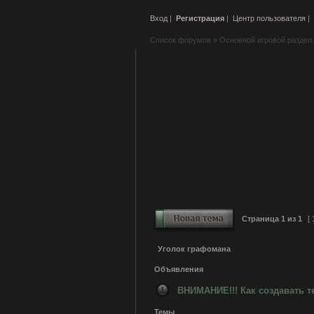
Вход
|
Регистрация
|
Центр пользователя
|
Список форумов
»
Основной игровой раздел.
Страница
1
из
1
[ 
Уголок графомана
Объявления
ВНИМАНИЕ!!! Как создавать т
Темы