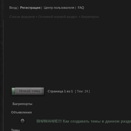
Вход
|
Регистрация
|
Центр пользователя
|
FAQ
Список форумов
»
Основной игровой раздел.
»
Багрепорты
Страница
1
из
1
[ Тем: 24 ]
Багрепорты
Объявления
ВНИМАНИЕ!!! Как создавать темы в данном разд
Темы