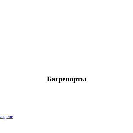
Багрепорты
азделе