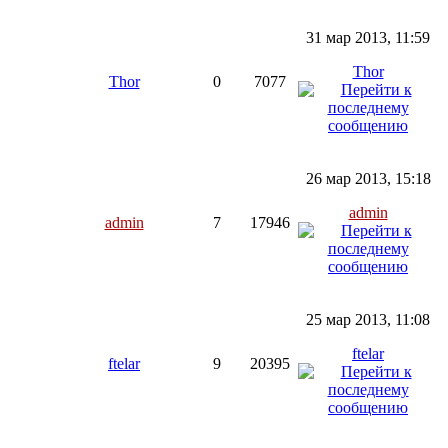
31 мар 2013, 11:59
Thor
Thor
0
7077
26 мар 2013, 15:18
admin
admin
7
17946
25 мар 2013, 11:08
ftelar
ftelar
9
20395