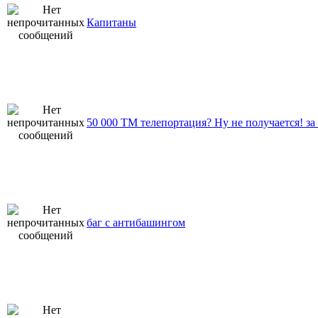
Капитаны
50 000 ТМ телепортация? Ну не получается! за
баг с антибашингом