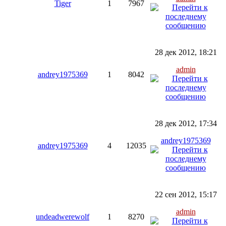
Tiger
1
7967
28 дек 2012, 18:21
admin
andrey1975369
1
8042
28 дек 2012, 17:34
andrey1975369
andrey1975369
4
12035
22 сен 2012, 15:17
admin
undeadwerewolf
1
8270