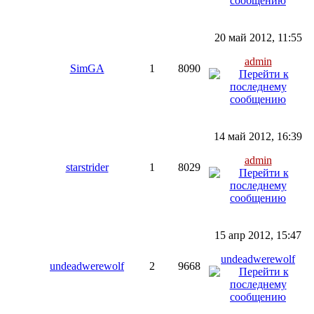
20 май 2012, 11:55
admin
SimGA
1
8090
14 май 2012, 16:39
admin
starstrider
1
8029
15 апр 2012, 15:47
undeadwerewolf
undeadwerewolf
2
9668