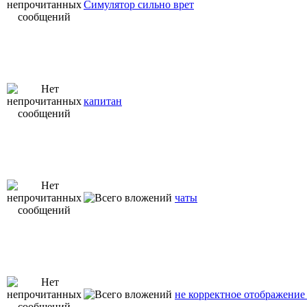
Симулятор сильно врет
капитан
чаты
не корректное отображение