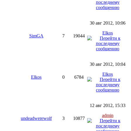
30 авг 2012, 10:06
Elkos
SimGA
7
19044
30 авг 2012, 10:04
Elkos
Elkos
0
6784
12 авг 2012, 15:33
admin
undeadwerewolf
3
10877