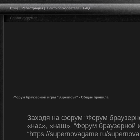
Вход
|
Регистрация
|
Центр пользователя
|
FAQ
Список форумов
Форум браузерной игры "Supernova" - Общие правила
Заходя на форум “Форум браузерно
«нас», «наш», “Форум браузерной и
“https://supernovagame.ru/superno