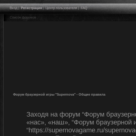
Вход
|
Регистрация
|
Центр пользователя
|
FAQ
Список форумов
Форум браузерной игры "Supernova" - Общие правила
Заходя на форум “Форум браузерно
«нас», «наш», “Форум браузерной и
“https://supernovagame.ru/superno