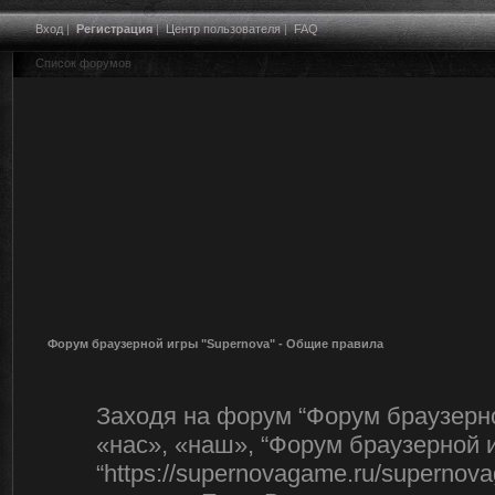
Вход
|
Регистрация
|
Центр пользователя
|
FAQ
Список форумов
Форум браузерной игры "Supernova" - Общие правила
Заходя на форум “Форум браузерно
«нас», «наш», “Форум браузерной и
“https://supernovagame.ru/superno