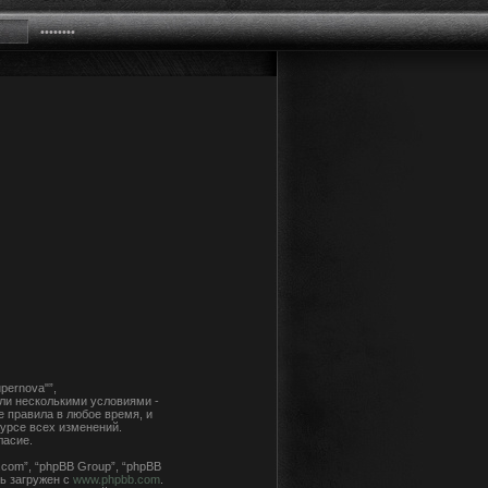
pernova"”,
или несколькими условиями -
е правила в любое время, и
урсе всех изменений.
ласие.
com”, “phpBB Group”, “phpBB
ь загружен с
www.phpbb.com
.