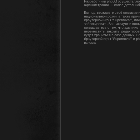
Разработчики phpBB осуществляют
администрации. С более детальн
Вы подтверждаете своё согласие н
национальной розни, а также про
браузерной игры "Supernova"”, и
заблокировать Ваш аккаунт и пост
соглашаетесь с тем, что админист
переместить, закрыть, редактиров
будет храниться в базе данных. В
браузерной игры "Supernova"” и p
взлома.