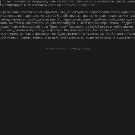
 только техническю поддержку и не несут ответственности за материалы, размещенн
ой информацией можно ознакомиться на
http://www.phpbb.com/
.
е размещать сообщения оскорбительного, нецензурного, порнографического характера,
чих материалов, нарушаюших законы Вашей страны, страны, которая предоставляет ус
ли международного законодательства. В случае размещения подобных сообщений, адм
авить об этом в известность Вашего провайдера. С этой целью сохраняются IP адреса
рация “Форум браузерной игры "Supernova"” оставляет за собой право в любое время
ать, или удалить любую тему на форуме. Как пользователь, Вы соглашаетесь с тем, 
 то же время, данная информация не будет доступна третьим лицам без Вашего согла
hpBB не несут ответственности за действия хакеров, которые могут получить доступ к
Вернуться на страницу входа