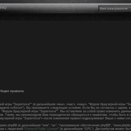
FAQ
 Общие правила
й игры "Supernova"” (в дальнейшем «мы», «нас», «наш», “Форум браузерной игры "Su
ovagame.ru/forum”), Вы принимаете следующие условия. Если Вы не согласны с одним, 
 “Форум браузерной игры "Supernova"”. Мы оставляем за собой право изменить данны
ом. Также, мы рекомендуем Вам периодически обращаться к правилам, чтобы быть в к
узерной игры "Supernova"» после изменения правил подразумевает Ваше с ними сог
ме phpBB (в дальнейшем “они”, “их”, “программное обеспечение phpBB”, “www.phpbb.
ии с лицензией “
General Public License
” (в дальнейшем “GPL”). Дистрибутив может быт