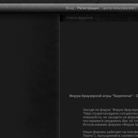
Вход
|
Регистрация
|
Центр пользователя
|
Список форумов
Форум браузерной игры "Supernova" -
Заходя на форум “Форум браузерно
“https://supernovagame.ru/supern
пожалуйста, не заходите на форум
постараемся уведомить Вас об эт
Использование форума «Форум бра
Наши форумы работают на платфор
Teams”), выпущенной в соответств