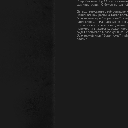
Разработчики phpBB осуществляют
администрации. С более детальн
Вы подтверждаете своё согласие н
национальной розни, а также про
браузерной игры "Supernova"”, и
заблокировать Ваш аккаунт и пост
соглашаетесь с тем, что админист
переместить, закрыть, редактиров
будет храниться в базе данных. В
браузерной игры "Supernova"” и p
взлома.