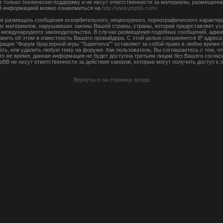
 только техническю поддержку и не несут ответственности за материалы, размещенн
ой информацией можно ознакомиться на
http://www.phpbb.com/
.
е размещать сообщения оскорбительного, нецензурного, порнографического характера,
чих материалов, нарушаюших законы Вашей страны, страны, которая предоставляет ус
ли международного законодательства. В случае размещения подобных сообщений, адм
авить об этом в известность Вашего провайдера. С этой целью сохраняются IP адреса
рация “Форум браузерной игры "Supernova"” оставляет за собой право в любое время
ать, или удалить любую тему на форуме. Как пользователь, Вы соглашаетесь с тем, 
 то же время, данная информация не будет доступна третьим лицам без Вашего согла
hpBB не несут ответственности за действия хакеров, которые могут получить доступ к
Вернуться на страницу входа