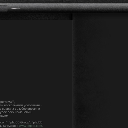
pernova"”,
или несколькими условиями -
е правила в любое время, и
урсе всех изменений.
ласие.
com”, “phpBB Group”, “phpBB
ь загружен с
www.phpbb.com
.