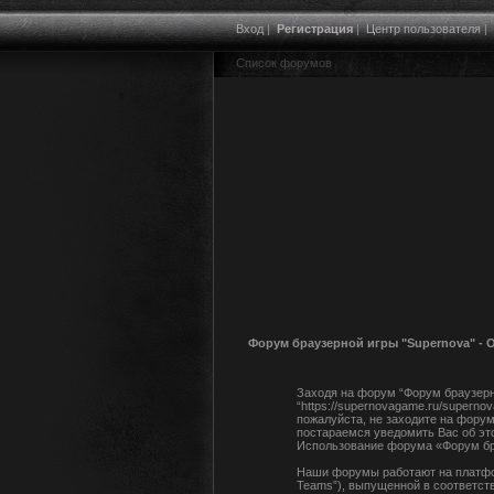
Вход
|
Регистрация
|
Центр пользователя
|
Список форумов
Форум браузерной игры "Supernova" -
Заходя на форум “Форум браузерно
“https://supernovagame.ru/supern
пожалуйста, не заходите на форум
постараемся уведомить Вас об эт
Использование форума «Форум бра
Наши форумы работают на платфор
Teams”), выпущенной в соответств