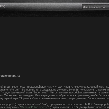
FAQ
 Общие правила
й игры "Supernova"” (в дальнейшем «мы», «нас», «наш», “Форум браузерной игры "Su
ovagame.ru/forum”), Вы принимаете следующие условия. Если Вы не согласны с одним, 
 “Форум браузерной игры "Supernova"”. Мы оставляем за собой право изменить данны
ом. Также, мы рекомендуем Вам периодически обращаться к правилам, чтобы быть в к
узерной игры "Supernova"» после изменения правил подразумевает Ваше с ними сог
ме phpBB (в дальнейшем “они”, “их”, “программное обеспечение phpBB”, “www.phpbb.
ии с лицензией “
General Public License
” (в дальнейшем “GPL”). Дистрибутив может быт