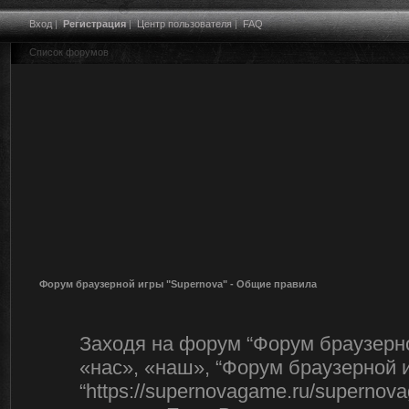
Вход
|
Регистрация
|
Центр пользователя
|
FAQ
Список форумов
Форум браузерной игры "Supernova" - Общие правила
Заходя на форум “Форум браузерно
«нас», «наш», “Форум браузерной и
“https://supernovagame.ru/superno