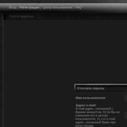
Вход
|
Регистрация
|
Центр пользователя
|
FAQ
Список форумов
Отослать пароль
Имя пользователя:
Адрес e-mail:
E-mail адрес, связанный с
Вашим аккаунтом. Если Вы не
изменили его в центре
пользователя, то это e-mail
адрес, указанный Вами при
регистрации.