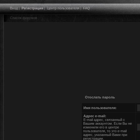
Вход
|
Регистрация
|
Центр пользователя
|
FAQ
Список форумов
Отослать пароль
Имя пользователя:
Адрес e-mail:
E-mail адрес, связанный с
Вашим аккаунтом. Если Вы не
изменили его в центре
пользователя, то это e-mail
адрес, указанный Вами при
регистрации.