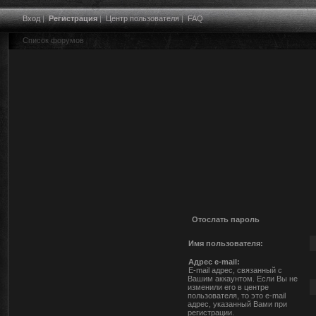
Вход
|
Регистрация
|
Центр пользователя
|
FAQ
Список форумов
Отослать пароль
Имя пользователя:
Адрес e-mail:
E-mail адрес, связанный с
Вашим аккаунтом. Если Вы не
изменили его в центре
пользователя, то это e-mail
адрес, указанный Вами при
регистрации.