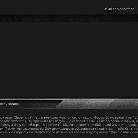
Регистрация
й игры "Supernova"” (в дальнейшем «мы», «нас», «наш», “Форум браузерной игры "Su
ovagame.ru/forum”), Вы принимаете следующие условия. Если Вы не согласны с одним, 
 “Форум браузерной игры "Supernova"”. Мы оставляем за собой право изменить данны
ом. Также, мы рекомендуем Вам периодически обращаться к правилам, чтобы быть в к
узерной игры "Supernova"» после изменения правил подразумевает Ваше с ними сог