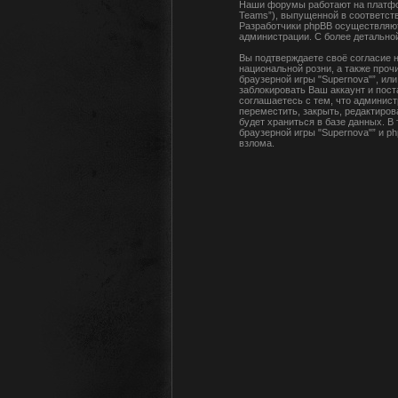
Наши форумы работают на платфор
Teams”), выпущенной в соответств
Разработчики phpBB осуществляют
администрации. С более детальн
Вы подтверждаете своё согласие н
национальной розни, а также про
браузерной игры "Supernova"”, и
заблокировать Ваш аккаунт и пост
соглашаетесь с тем, что админист
переместить, закрыть, редактиров
будет храниться в базе данных. В
браузерной игры "Supernova"” и p
взлома.