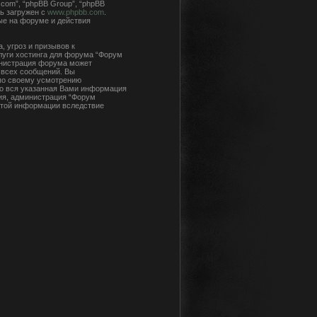
com”, “phpBB Group”, “phpBB
ь загружен с
www.phpbb.com
.
ые на форуме и действия
 угроз и призывов к
луги хостинга для форума “Форум
инистрация форума может
 всех сообщений. Вы
 по своему усмотрению
что вся указанная Вами информация
сия, администрация “Форум
 этой информации вследствие