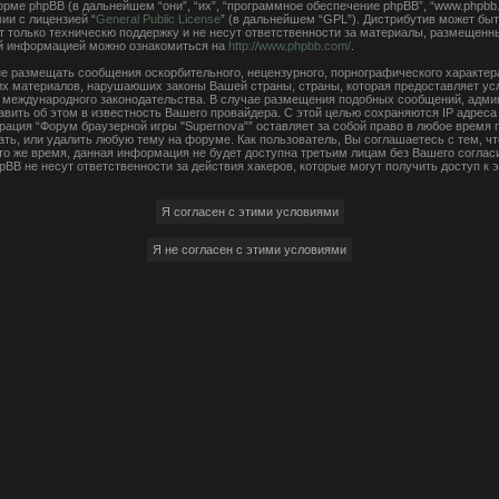
ме phpBB (в дальнейшем “они”, “их”, “программное обеспечение phpBB”, “www.phpbb.
ии с лицензией “
General Public License
” (в дальнейшем “GPL”). Дистрибутив может быт
 только техническю поддержку и не несут ответственности за материалы, размещенн
ой информацией можно ознакомиться на
http://www.phpbb.com/
.
е размещать сообщения оскорбительного, нецензурного, порнографического характера,
чих материалов, нарушаюших законы Вашей страны, страны, которая предоставляет ус
ли международного законодательства. В случае размещения подобных сообщений, адм
авить об этом в известность Вашего провайдера. С этой целью сохраняются IP адреса
рация “Форум браузерной игры "Supernova"” оставляет за собой право в любое время
ать, или удалить любую тему на форуме. Как пользователь, Вы соглашаетесь с тем, 
 то же время, данная информация не будет доступна третьим лицам без Вашего согла
hpBB не несут ответственности за действия хакеров, которые могут получить доступ к