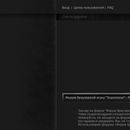
Вход
|
Центр пользователя
|
FAQ
Список форумов
Форум браузерной игры "Supernova" - 
Заходя на форум “Форум браузерно
“https://supernovagame.ru/supern
пожалуйста, не заходите на форум
постараемся уведомить Вас об эт
Использование форума «Форум бра