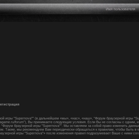
Регистрация
й игры "Supernova"” (в дальнейшем «мы», «нас», «наш», “Форум браузерной игры "Su
ovagame.ru/forum”), Вы принимаете следующие условия. Если Вы не согласны с одним, 
 “Форум браузерной игры "Supernova"”. Мы оставляем за собой право изменить данны
ом. Также, мы рекомендуем Вам периодически обращаться к правилам, чтобы быть в к
узерной игры "Supernova"» после изменения правил подразумевает Ваше с ними сог