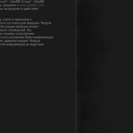
com”, “phpBB Group”, “phpBB
ь загружен с
www.phpbb.com
.
ые на форуме и действия
 угроз и призывов к
луги хостинга для форума “Форум
инистрация форума может
 всех сообщений. Вы
 по своему усмотрению
что вся указанная Вами информация
сия, администрация “Форум
 этой информации вследствие