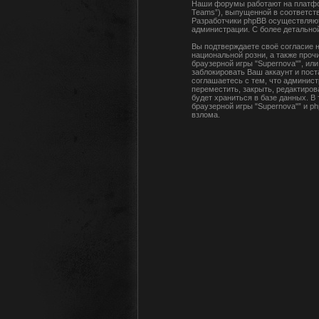
Наши форумы работают на платфор
Teams”), выпущенной в соответств
Разработчики phpBB осуществляют
администрации. С более детальн
Вы подтверждаете своё согласие н
национальной розни, а также про
браузерной игры "Supernova"”, и
заблокировать Ваш аккаунт и пост
соглашаетесь с тем, что админист
переместить, закрыть, редактиров
будет храниться в базе данных. В
браузерной игры "Supernova"” и p
взлома.