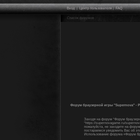
Вход
|
Центр пользователя
|
FAQ
Список форумов
Форум браузерной игры "Supernova" - 
Заходя на форум “Форум браузерно
“https://supernovagame.ru/supern
пожалуйста, не заходите на форум
постараемся уведомить Вас об эт
Использование форума «Форум бра