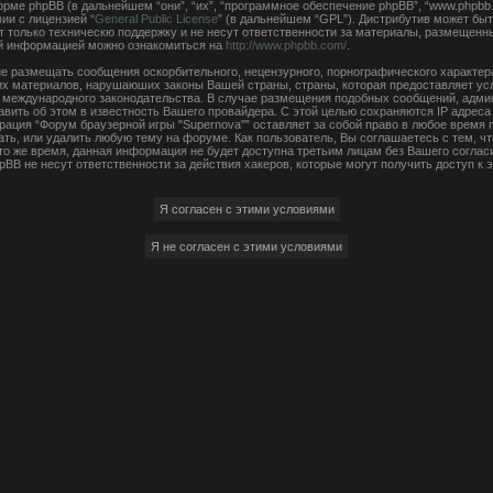
ме phpBB (в дальнейшем “они”, “их”, “программное обеспечение phpBB”, “www.phpbb.
ии с лицензией “
General Public License
” (в дальнейшем “GPL”). Дистрибутив может быт
 только техническю поддержку и не несут ответственности за материалы, размещенн
ой информацией можно ознакомиться на
http://www.phpbb.com/
.
е размещать сообщения оскорбительного, нецензурного, порнографического характера,
чих материалов, нарушаюших законы Вашей страны, страны, которая предоставляет ус
ли международного законодательства. В случае размещения подобных сообщений, адм
авить об этом в известность Вашего провайдера. С этой целью сохраняются IP адреса
рация “Форум браузерной игры "Supernova"” оставляет за собой право в любое время
ать, или удалить любую тему на форуме. Как пользователь, Вы соглашаетесь с тем, 
 то же время, данная информация не будет доступна третьим лицам без Вашего согла
hpBB не несут ответственности за действия хакеров, которые могут получить доступ к