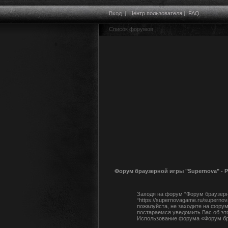
Вход
|
Центр пользователя
|
FAQ
Список форумов
Форум браузерной игры "Supernova" - 
Заходя на форум “Форум браузерно
“https://supernovagame.ru/supern
пожалуйста, не заходите на форум
постараемся уведомить Вас об эт
Использование форума «Форум бра