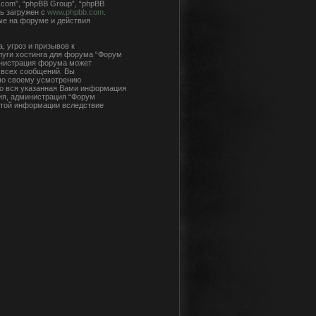
com”, “phpBB Group”, “phpBB
ь загружен с
www.phpbb.com
.
ые на форуме и действия
 угроз и призывов к
луги хостинга для форума “Форум
инистрация форума может
 всех сообщений. Вы
 по своему усмотрению
что вся указанная Вами информация
сия, администрация “Форум
 этой информации вследствие