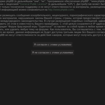
ме phpBB (в дальнейшем “они”, “их”, “программное обеспечение phpBB”, “www.phpbb.
ии с лицензией “
General Public License
” (в дальнейшем “GPL”). Дистрибутив может быт
 только техническю поддержку и не несут ответственности за материалы, размещенн
ой информацией можно ознакомиться на
http://www.phpbb.com/
.
е размещать сообщения оскорбительного, нецензурного, порнографического характера,
чих материалов, нарушаюших законы Вашей страны, страны, которая предоставляет ус
ли международного законодательства. В случае размещения подобных сообщений, адм
авить об этом в известность Вашего провайдера. С этой целью сохраняются IP адреса
рация “Форум браузерной игры "Supernova"” оставляет за собой право в любое время
ать, или удалить любую тему на форуме. Как пользователь, Вы соглашаетесь с тем, 
 то же время, данная информация не будет доступна третьим лицам без Вашего согла
hpBB не несут ответственности за действия хакеров, которые могут получить доступ к