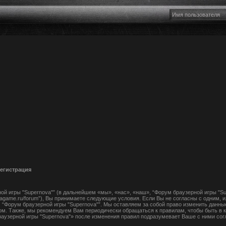
Регистрация
й игры "Supernova"” (в дальнейшем «мы», «нас», «наш», “Форум браузерной игры "Su
ovagame.ru/forum”), Вы принимаете следующие условия. Если Вы не согласны с одним, 
 “Форум браузерной игры "Supernova"”. Мы оставляем за собой право изменить данны
ом. Также, мы рекомендуем Вам периодически обращаться к правилам, чтобы быть в к
узерной игры "Supernova"» после изменения правил подразумевает Ваше с ними сог