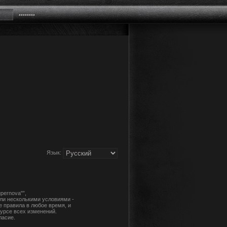
Язык:
pernova"”,
или несколькими условиями -
е правила в любое время, и
урсе всех изменений.
ласие.