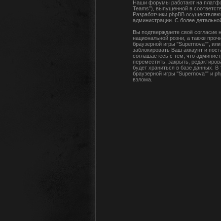
Наши форумы работают на платфор
Teams”), выпущенной в соответств
Разработчики phpBB осуществляют
администрации. С более детальн
Вы подтверждаете своё согласие н
национальной розни, а также про
браузерной игры "Supernova"”, и
заблокировать Ваш аккаунт и пост
соглашаетесь с тем, что админист
переместить, закрыть, редактиров
будет храниться в базе данных. В
браузерной игры "Supernova"” и p
взлома.