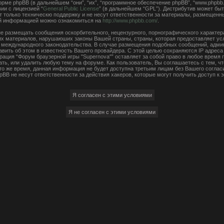
ме phpBB (в дальнейшем “они”, “их”, “программное обеспечение phpBB”, “www.phpbb.
ии с лицензией “
General Public License
” (в дальнейшем “GPL”). Дистрибутив может быт
 только техническю поддержку и не несут ответственности за материалы, размещенн
ой информацией можно ознакомиться на
http://www.phpbb.com/
.
е размещать сообщения оскорбительного, нецензурного, порнографического характера,
чих материалов, нарушаюших законы Вашей страны, страны, которая предоставляет ус
ли международного законодательства. В случае размещения подобных сообщений, адм
авить об этом в известность Вашего провайдера. С этой целью сохраняются IP адреса
рация “Форум браузерной игры "Supernova"” оставляет за собой право в любое время
ать, или удалить любую тему на форуме. Как пользователь, Вы соглашаетесь с тем, 
 то же время, данная информация не будет доступна третьим лицам без Вашего согла
hpBB не несут ответственности за действия хакеров, которые могут получить доступ к