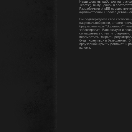
Наши форумы работают на платфор
Teams”), выпущенной в соответств
Разработчики phpBB осуществляют
администрации. С более детальн
Вы подтверждаете своё согласие н
национальной розни, а также про
браузерной игры "Supernova"”, и
заблокировать Ваш аккаунт и пост
соглашаетесь с тем, что админист
переместить, закрыть, редактиров
будет храниться в базе данных. В
браузерной игры "Supernova"” и p
взлома.