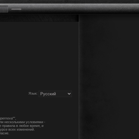
Язык:
pernova"”,
или несколькими условиями -
е правила в любое время, и
урсе всех изменений.
ласие.