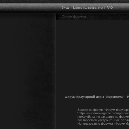
Вход
|
Центр пользователя
|
FAQ
Список форумов
Форум браузерной игры "Supernova" - 
Заходя на форум “Форум браузерно
“https://supernovagame.ru/supern
пожалуйста, не заходите на форум
постараемся уведомить Вас об эт
Использование форума «Форум бра