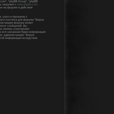
com”, “phpBB Group”, “phpBB
ь загружен с
www.phpbb.com
.
ые на форуме и действия
 угроз и призывов к
луги хостинга для форума “Форум
инистрация форума может
 всех сообщений. Вы
 по своему усмотрению
что вся указанная Вами информация
сия, администрация “Форум
 этой информации вследствие