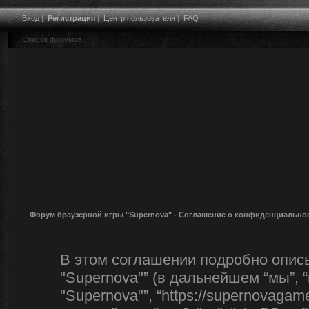
Вход
|
Регистрация
|
Центр пользователя
|
FAQ
Список форумов
Форум браузерной игры "Supernova" - Соглашение о конфиденциально
В этом соглашении подробно описы
"Supernova"” (в дальнейшем “мы”, “
"Supernova"”, “https://supernovagam