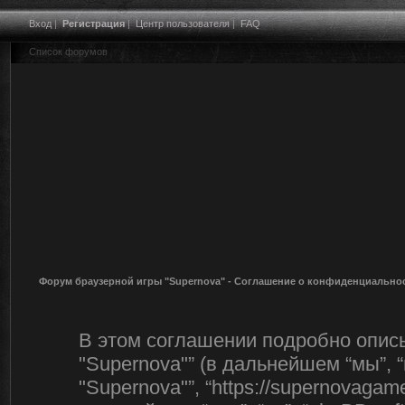
Вход
|
Регистрация
|
Центр пользователя
|
FAQ
Список форумов
Форум браузерной игры "Supernova" - Соглашение о конфиденциально
В этом соглашении подробно описы
"Supernova"” (в дальнейшем “мы”, “
"Supernova"”, “https://supernovagam