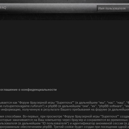
FAQ
 Соглашение о конфиденциальности
вается как “Форум браузерной игры "Supernova"” (в дальнейшем “мы”, “нас”, “наш”, 
me.ru/supernovagame.ru/forum”) и phpBB (в дальнейшем “они”, “их”, “phpBB software”, “
 информацию, полученную в результате Вашего пребывания на форуме (в дальнейше
я способами. Во-первых, при просмотре “Форум браузерной игры "Supernova"” создае
которые закачиваются на Ваш компьютер через браузер и сохраняются во временных 
льзователя (в дальнейшем “ID пользователя”) и идентификатор анонимной сессии (в 
рограммным обеспечением phpBB. Третий cookie будет создан при посещении одной 