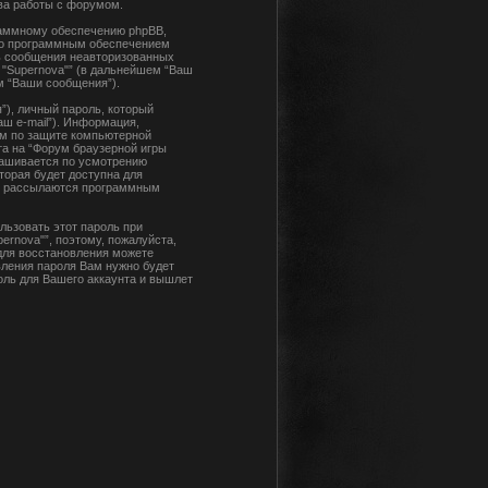
тва работы с форумом.
раммному обеспечению phpBB,
ьно программным обеспечением
ь сообщения неавторизованных
 "Supernova"” (в дальнейшем “Ваш
м “Ваши сообщения”).
), личный пароль, который
ш e-mail”). Информация,
ом по защите компьютерной
а на “Форум браузерной игры
прашивается по усмотрению
торая будет доступна для
 и рассылаются программным
льзовать этот пароль при
ernova"”, поэтому, пожалуйста,
 для восстановления можете
ления пароля Вам нужно будет
оль для Вашего аккаунта и вышлет