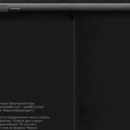
“Форум браузерной игры
www.phpbb.com”, “phpBB Group”,
м “Ваша информация”).
тся определенное число cookies,
файлах. Первые две cookies
дальнейшем “ID сессии”),
из тем на форума “Форум