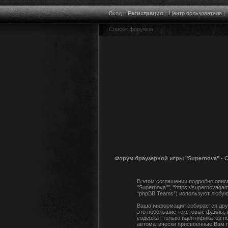
Вход
|
Регистрация
|
Центр пользователя
|
Список форумов
Форум браузерной игры "Supernova" -
В этом соглашении подробно описы
"Supernova"”, “https://supernovaga
“phpBB Teams”) используют любую
Ваша информация собирается двум
это небольшие текстовые файлы, 
содержат только идентификатор по
автоматически присвоенные Вам п