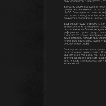
браузерной игры "Supernova"” и б
Также, во время посещения “Фору
cookies, но они выходят за рамки
phpBB. Еще одним источником инф
пользователей (в дальнейшем “ан
аккаунт”) и соообщения, коорые 
Ваш аккаунт будет содержать, ка
вводится при авторизации на фору
размещенная на Вашем аккаунте н
информации страны, предоставивш
"Supernova"”, кроме Вашего имени
администрации “Форум браузерной
публичного просмотра. Также, у 
обеспечением phpBB.
Ваш пароль надежно зашифрован (
регистрации на других сайтах. Ва
храните его в тайне и ни при как
воспользоваться сервисом “Забыл
ввести Ваше имя пользователя и В
его на e-mail.