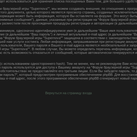
удет использоваться для хранения списка посещенных Вами тем, для большего удобс
м браузерной игры "Supernova"”, мы можем создавать внешние, по отношению к прог
 этого документа, целью которого является просмотр страниц, созданных исключител
ормации может быть информация, которую Вы оставляете на форуме. Это могут быт
онимные сообщения”), данные, указанные при регистрации на “Форум браузерной игры
Вы разместили после прохождения процедуры регистрации и авторизации (в дальнейше
к минимум, однозначно идентифицируемое имя (в дальнейшем “Ваше имя пользователя”
ме (в дальнейшем “Ваш пароль”) и личный актуальный e-mail адрес (в дальнейшем “Ва
а “Форум браузерной игры "Supernova"” защищена в соответствии с законодательств
ей нам услуги хостинга. Любая информация, запрашиваемая при регистрации аккаунт
 пользователя, Вашего пароля и Вашего e-mail адреса является необязательной и за
 игры "Supernova"”. В любом случае, Вы можете определить перечень информации, ко
Вас есть возможность отказаться от сообщений, которые автоматически генерируются
с использованием одностороннего hash). Тем не менее, мы не рекомендуем Вам испо
ш пароль используется для доступа к Вашему аккаунту на “Форум браузерной игры "Sup
их обстоятельствах не предоставляйте его третьим лицам. Если Вы забудете пароль, то
и пароль?”, который предусмотрен программным обеспечением phpBB. Для восстанов
аш e-mail адрес, после этого программное обеспечение phpBB сгенерирует новый пар
Вернуться на страницу входа