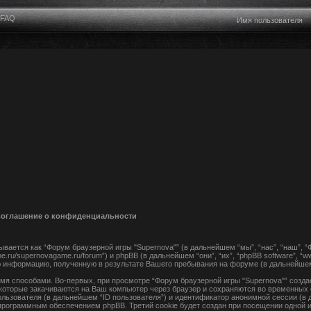
FAQ
 Соглашение о конфиденциальности
вается как “Форум браузерной игры "Supernova"” (в дальнейшем “мы”, “нас”, “наш”, 
me.ru/supernovagame.ru/forum”) и phpBB (в дальнейшем “они”, “их”, “phpBB software”, “
 информацию, полученную в результате Вашего пребывания на форуме (в дальнейше
я способами. Во-первых, при просмотре “Форум браузерной игры "Supernova"” создае
которые закачиваются на Ваш компьютер через браузер и сохраняются во временных 
льзователя (в дальнейшем “ID пользователя”) и идентификатор анонимной сессии (в 
рограммным обеспечением phpBB. Третий cookie будет создан при посещении одной 