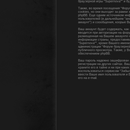
браузерной игры "Supernova"” и б
Также, во время посещения “Фору
cookies, но они выходят за рамки
phpBB. Еще одним источником инф
пользователей (в дальнейшем “ан
аккаунт”) и соообщения, коорые 
Ваш аккаунт будет содержать, ка
вводится при авторизации на фору
размещенная на Вашем аккаунте н
информации страны, предоставивш
"Supernova"”, кроме Вашего имени
администрации “Форум браузерной
публичного просмотра. Также, у 
обеспечением phpBB.
Ваш пароль надежно зашифрован (
регистрации на других сайтах. Ва
храните его в тайне и ни при как
воспользоваться сервисом “Забыл
ввести Ваше имя пользователя и В
его на e-mail.