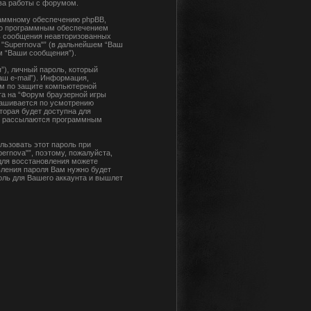
тва работы с форумом.
раммному обеспечению phpBB,
ьно программным обеспечением
ь сообщения неавторизованных
 "Supernova"” (в дальнейшем “Ваш
м “Ваши сообщения”).
), личный пароль, который
ш e-mail”). Информация,
ом по защите компьютерной
а на “Форум браузерной игры
прашивается по усмотрению
торая будет доступна для
 и рассылаются программным
льзовать этот пароль при
ernova"”, поэтому, пожалуйста,
 для восстановления можете
ления пароля Вам нужно будет
оль для Вашего аккаунта и вышлет