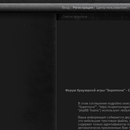
Вход
|
Регистрация
|
Центр пользователя
|
Список форумов
Форум браузерной игры "Supernova" -
В этом соглашении подробно описы
"Supernova"”, “https://supernovaga
“phpBB Teams”) используют любую
Ваша информация собирается двум
это небольшие текстовые файлы, 
содержат только идентификатор по
автоматически присвоенные Вам п