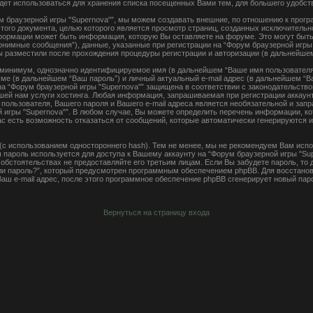
удет использоваться для хранения списка посещенных Вами тем, для большего удобс
м браузерной игры "Supernova"”, мы можем создавать внешние, по отношению к прог
 этого документа, целью которого является просмотр страниц, созданных исключител
ормации может быть информация, которую Вы оставляете на форуме. Это могут быт
онимные сообщения”), данные, указанные при регистрации на “Форум браузерной игры
Вы разместили после прохождения процедуры регистрации и авторизации (в дальнейше
к минимум, однозначно идентифицируемое имя (в дальнейшем “Ваше имя пользователя”
ме (в дальнейшем “Ваш пароль”) и личный актуальный e-mail адрес (в дальнейшем “Ва
а “Форум браузерной игры "Supernova"” защищена в соответствии с законодательств
ей нам услуги хостинга. Любая информация, запрашиваемая при регистрации аккаунт
 пользователя, Вашего пароля и Вашего e-mail адреса является необязательной и за
 игры "Supernova"”. В любом случае, Вы можете определить перечень информации, ко
Вас есть возможность отказаться от сообщений, которые автоматически генерируются
с использованием одностороннего hash). Тем не менее, мы не рекомендуем Вам испо
ш пароль используется для доступа к Вашему аккаунту на “Форум браузерной игры "Sup
их обстоятельствах не предоставляйте его третьим лицам. Если Вы забудете пароль, то
и пароль?”, который предусмотрен программным обеспечением phpBB. Для восстанов
аш e-mail адрес, после этого программное обеспечение phpBB сгенерирует новый пар
Вернуться на страницу входа