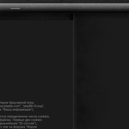
“Форум браузерной игры
www.phpbb.com”, “phpBB Group”,
м “Ваша информация”).
тся определенное число cookies,
файлах. Первые две cookies
дальнейшем “ID сессии”),
из тем на форума “Форум