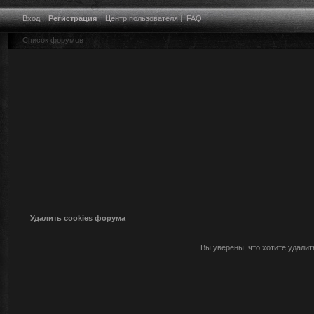
Вход
|
Регистрация
|
Центр пользователя
|
FAQ
Список форумов
Удалить cookies форума
Вы уверены, что хотите удали