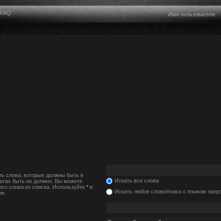
FAQ
ть слова, которые должны быть в
Искать все слова
татах быть не должно. Вы можете
ого слова из списка. Используйте
*
в
Искать любое слово/поиск с языком запр
ия.