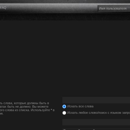
FAQ
ть слова, которые должны быть в
Искать все слова
татах быть не должно. Вы можете
ого слова из списка. Используйте
*
в
Искать любое слово/поиск с языком запр
ия.