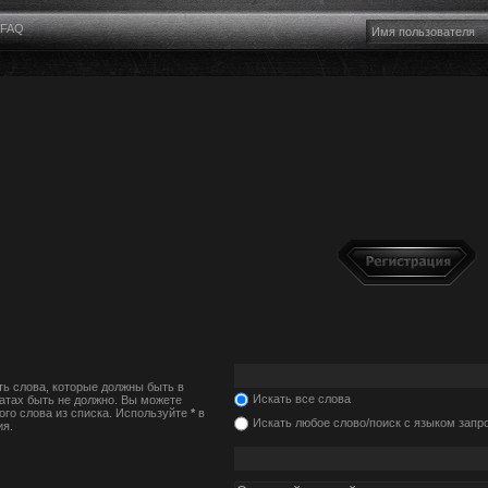
FAQ
ть слова, которые должны быть в
Искать все слова
татах быть не должно. Вы можете
ого слова из списка. Используйте
*
в
Искать любое слово/поиск с языком запр
ия.