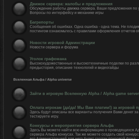
Движок сервера: жалобы и предложения
Обсуждение работы движка сервера. Ваши предложения по 
Вопросы по интерфейсу и механике игры
Багрепорты
Сообщения об ошибках. Одна ошибка - одна тема. Не плоди
постингом ознакомьтесь с правилами оформления отчетов о
Новости игровой Админстрации
Новости сервера и форума
Уголок графомана
Высокохудожественные и высокотехничные поделки по разл
предыстория, описание технологий и видеогайды
Вселенная Альфа / Alpha universe
Зайти в игровую Вселенную Alpha / Alpha game server
Оплата игрокам (да!да! Мы Вам платим!) за игровой 
Здесь будут описаны все варианты получения Вами денег за 
тестируете игру.
Конкурсы и мероприятия сервера Альфа
Здесь Вы можете найти всю информацию о проводящихся А
сервера Альфа конкусах. Так же можете создать свой конкурс
его Администрацией для него будет создан призовой фонд.