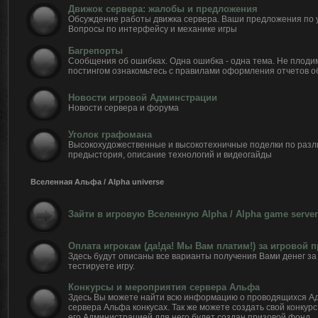
Движок сервера: жалобы и предложения
Обсуждение работы движка сервера. Ваши предложения по 
Вопросы по интерфейсу и механике игры
Багрепорты
Сообщения об ошибках. Одна ошибка - одна тема. Не плоди
постингом ознакомьтесь с правилами оформления отчетов о
Новости игровой Админстрации
Новости сервера и форума
Уголок графомана
Высокохудожественные и высокотехничные поделки по разл
предыстория, описание технологий и видеогайды
Вселенная Альфа / Alpha universe
Зайти в игровую Вселенную Alpha / Alpha game server
Оплата игрокам (да!да! Мы Вам платим!) за игровой 
Здесь будут описаны все варианты получения Вами денег за 
тестируете игру.
Конкурсы и мероприятия сервера Альфа
Здесь Вы можете найти всю информацию о проводящихся А
сервера Альфа конкусах. Так же можете создать свой конкурс
его Администрацией для него будет создан призовой фонд.