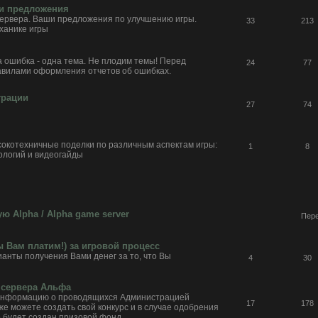
 и предложения
ервера. Ваши предложения по улучшению игры.
33
213
ханике игры
 ошибка - одна тема. Не плодим темы! Перед
24
77
равилами оформления отчетов об ошибках.
трации
27
74
окотехничные поделки по различным аспектам игры:
1
8
ологий и видеогайды
ю Alpha / Alpha game server
Пере
ы Вам платим!) за игровой процесс
ианты получения Вами денег за то, что Вы
4
30
 сервера Альфа
 информацию о проводящихся Администрацией
17
178
же можете создать свой конкурс и в случае одобрения
 будет создан призовой фонд.