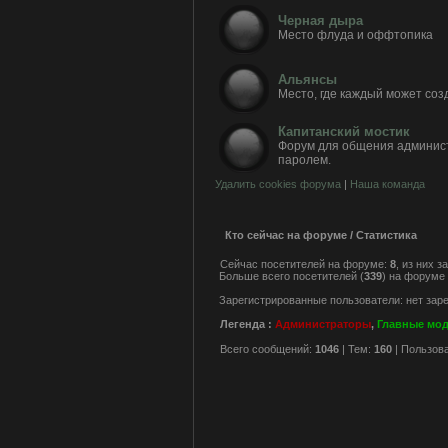
Черная дыра
Место флуда и оффтопика
Альянсы
Место, где каждый может соз
Капитанский мостик
Форум для общения админис
паролем.
Удалить cookies форума
|
Наша команда
Кто сейчас на форуме / Статистика
Сейчас посетителей на форуме:
8
, из них 
Больше всего посетителей (
339
) на форуме 
Зарегистрированные пользователи: нет зар
Легенда :
Администраторы
,
Главные мо
Всего сообщений:
1046
| Тем:
160
| Пользов