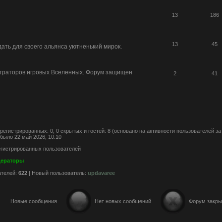
13
186
13
45
дать для своего альянса уютненький мирок.
траторов игровых Вселенных. Форум защищен
2
41
зарегистрированных: 0, 0 скрытых и гостей: 8 (основано на активности пользователей з
было 22 май 2026, 10:10
егистрированных пользователей
дераторы
ателей:
622
| Новый пользователь:
updavaree
Новые сообщения
Нет новых сообщений
Форум закры