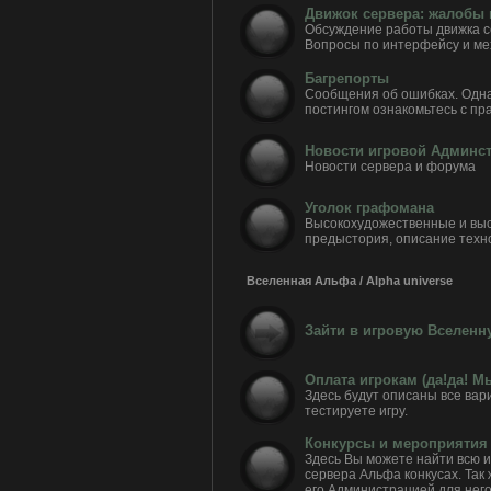
Движок сервера: жалобы
Обсуждение работы движка с
Вопросы по интерфейсу и ме
Багрепорты
Сообщения об ошибках. Одна
постингом ознакомьтесь с п
Новости игровой Админс
Новости сервера и форума
Уголок графомана
Высокохудожественные и выс
предыстория, описание техн
Вселенная Альфа / Alpha universe
Зайти в игровую Вселенну
Оплата игрокам (да!да! М
Здесь будут описаны все вар
тестируете игру.
Конкурсы и мероприятия
Здесь Вы можете найти всю
сервера Альфа конкусах. Так 
его Администрацией для него