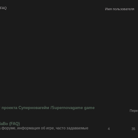
FAQ
т проекта Суперновагейм /Supernovagame game
Пере
аВо (FAQ)
а форуме, информация об игре, часто задаваемые
4
35