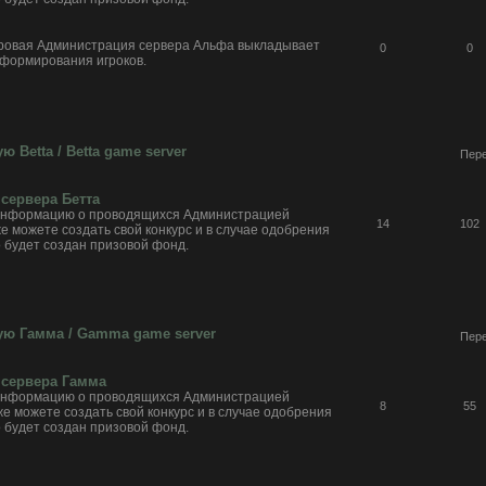
гровая Администрация сервера Альфа выкладывает
0
0
нформирования игроков.
 Betta / Betta game server
Пере
сервера Бетта
 информацию о проводящихся Администрацией
14
102
же можете создать свой конкурс и в случае одобрения
 будет создан призовой фонд.
ую Гамма / Gamma game server
Пере
 сервера Гамма
 информацию о проводящихся Администрацией
8
55
же можете создать свой конкурс и в случае одобрения
 будет создан призовой фонд.