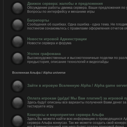
Движок сервера: жалобы и предложения
Обсуждение работы движка сервера. Ваши предложения по 
Вопросы по интерфейсу и механике игры
Багрепорты
Сообщения об ошибках. Одна ошибка - одна тема. Не плоди
постингом ознакомьтесь с правилами оформления отчетов о
Новости игровой Админстрации
Новости сервера и форума
Уголок графомана
Высокохудожественные и высокотехничные поделки по разл
предыстория, описание технологий и видеогайды
Вселенная Альфа / Alpha universe
Зайти в игровую Вселенную Alpha / Alpha game server
Оплата игрокам (да!да! Мы Вам платим!) за игровой 
Здесь будут описаны все варианты получения Вами денег за 
тестируете игру.
Конкурсы и мероприятия сервера Альфа
Здесь Вы можете найти всю информацию о проводящихся А
сервера Альфа конкусах. Так же можете создать свой конкурс
его Администрацией для него будет создан призовой фонд.