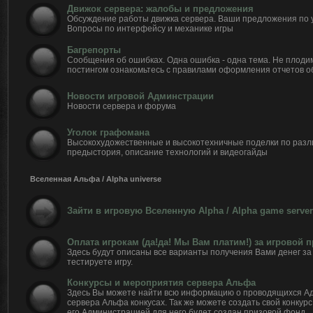
Движок сервера: жалобы и предложения
Обсуждение работы движка сервера. Ваши предложения по 
Вопросы по интерфейсу и механике игры
Багрепорты
Сообщения об ошибках. Одна ошибка - одна тема. Не плоди
постингом ознакомьтесь с правилами оформления отчетов о
Новости игровой Админстрации
Новости сервера и форума
Уголок графомана
Высокохудожественные и высокотехничные поделки по разл
предыстория, описание технологий и видеогайды
Вселенная Альфа / Alpha universe
Зайти в игровую Вселенную Alpha / Alpha game server
Оплата игрокам (да!да! Мы Вам платим!) за игровой 
Здесь будут описаны все варианты получения Вами денег за 
тестируете игру.
Конкурсы и мероприятия сервера Альфа
Здесь Вы можете найти всю информацию о проводящихся А
сервера Альфа конкусах. Так же можете создать свой конкурс
его Администрацией для него будет создан призовой фонд.