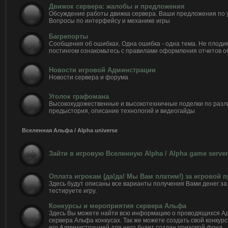
Движок сервера: жалобы и предложения
Обсуждение работы движка сервера. Ваши предложения по 
Вопросы по интерфейсу и механике игры
Багрепорты
Сообщения об ошибках. Одна ошибка - одна тема. Не плоди
постингом ознакомьтесь с правилами оформления отчетов о
Новости игровой Админстрации
Новости сервера и форума
Уголок графомана
Высокохудожественные и высокотехничные поделки по разл
предыстория, описание технологий и видеогайды
Вселенная Альфа / Alpha universe
Зайти в игровую Вселенную Alpha / Alpha game server
Оплата игрокам (да!да! Мы Вам платим!) за игровой 
Здесь будут описаны все варианты получения Вами денег за 
тестируете игру.
Конкурсы и мероприятия сервера Альфа
Здесь Вы можете найти всю информацию о проводящихся А
сервера Альфа конкусах. Так же можете создать свой конкурс
его Администрацией для него будет создан призовой фонд.