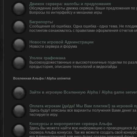
Движок сервера: жалобы и предложения
Обсуждение работы движка сервера. Ваши предложения по 
Вопросы по интерфейсу и механике игры
Багрепорты
Сообщения об ошибках. Одна ошибка - одна тема. Не плоди
постингом ознакомьтесь с правилами оформления отчетов о
Новости игровой Админстрации
Новости сервера и форума
Уголок графомана
Высокохудожественные и высокотехничные поделки по разл
предыстория, описание технологий и видеогайды
Вселенная Альфа / Alpha universe
Зайти в игровую Вселенную Alpha / Alpha game server
Оплата игрокам (да!да! Мы Вам платим!) за игровой 
Здесь будут описаны все варианты получения Вами денег за 
тестируете игру.
Конкурсы и мероприятия сервера Альфа
Здесь Вы можете найти всю информацию о проводящихся А
сервера Альфа конкусах. Так же можете создать свой конкурс
его Администрацией для него будет создан призовой фонд.