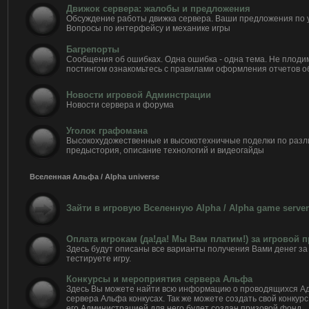
Движок сервера: жалобы и предложения
Обсуждение работы движка сервера. Ваши предложения по 
Вопросы по интерфейсу и механике игры
Багрепорты
Сообщения об ошибках. Одна ошибка - одна тема. Не плоди
постингом ознакомьтесь с правилами оформления отчетов о
Новости игровой Админстрации
Новости сервера и форума
Уголок графомана
Высокохудожественные и высокотехничные поделки по разл
предыстория, описание технологий и видеогайды
Вселенная Альфа / Alpha universe
Зайти в игровую Вселенную Alpha / Alpha game server
Оплата игрокам (да!да! Мы Вам платим!) за игровой 
Здесь будут описаны все варианты получения Вами денег за 
тестируете игру.
Конкурсы и мероприятия сервера Альфа
Здесь Вы можете найти всю информацию о проводящихся А
сервера Альфа конкусах. Так же можете создать свой конкурс
его Администрацией для него будет создан призовой фонд.