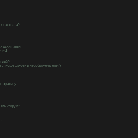
азные цвета?
е сообщения!
ение!
телей?
з списков друзей и недоброжелателей?
ю страницу!
у или форум?
е?