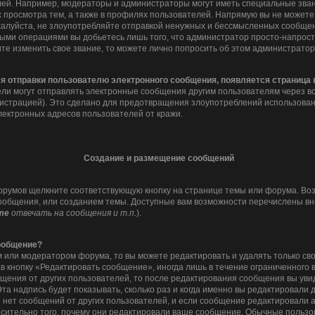
ей. Например, модераторы и администраторы могут иметь специальные зван
 просмотра тем, а также в профилях пользователей. Напрямую вы не можете 
алуйста, не злоупотребляйте отправкой ненужных и бессмысленных сообщени
ными операциями вы добьетесь лишь того, что администратор просто-напрос
ите изменить свое звание, то можете лично попросить об этом администрато
ля отправки пользователю электронного сообщения, появляется страница
ли могут отправлять электронные сообщения другим пользователям через в
истрацией). Это сделано для предотвращения злоупотреблений использова
лектронных адресов пользователей от кражи.
Создание и размещение сообщений
орумов щелкните соответствующую кнопку на странице темы или форума. Во
ообщения, или созданием темы. Доступные вам возможности перечислены вни
те
отвечать на сообщения и т.п.
).
сообщение?
 или модератором форума, то вы можете редактировать и удалять только с
в кнопку «Редактировать сообщение», иногда лишь в течение ограниченного 
щения от других пользователей, то после редактирования сообщения вы ув
та надпись будет показывать, сколько раз и когда именно вы редактировали
 нет сообщений от других пользователей, и если сообщение редактировали
носительно того, почему они редактировали ваше сообщение. Обычные пользов