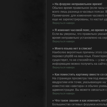
» На форуме неправильное время!
Обычно время правильное (если часы с
всего лишь разница в часовых поясах. 
Примечание: для изменения часового п
еще не зарегистрированы, то настал у
Вернуться наверх
» Я изменил часовой пояс, но время 
Если вы уверены, что правильно указал
время неправильно установлено на сер
Вернуться наверх
» Моего языка нет в списке!
Наиболее вероятные причины этого сос
перевел phpBB на ваш язык. Поинтересу
существует, то не стесняйтесь — у ва
информацию можно получить на сайте p
Вернуться наверх
» Как поместить картинку вместе со 
На страницах просмотра тем под именем
квадратики или точки, указывающие на 
известно как «аватара» и обычно уника
администрации. Вы можете связаться с
Вернуться наверх
» Что такое звание и как изменить его
Большинство сетевых форумов использ