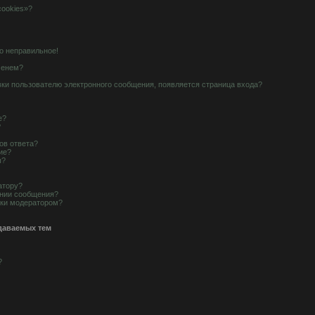
cookies»?
о неправильное!
менем?
вки пользователю электронного сообщения, появляется страница входа?
е?
?
ов ответа?
ие?
ы?
атору?
ании сообщения?
рки модератором?
даваемых тем
?