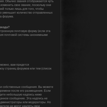
ия. Обычно звания отображаются чуть
изменить свое звание, поскольку они
й только лишь для того, чтобы
то уменьшит количество отправленных
ра форума.
 входа?
строенную почтовую форму (если эта
ния почтовой системы анонимными
зможно, вам придется
зу страниц форумов или тем (список
вои собственные сообщения. Вы можете
времени после его размещения. Если
идите небольшую надпись ниже
 данное сообщение. Эта надпись не
 администраторы или модераторы. Но
атели не могут удалять свои