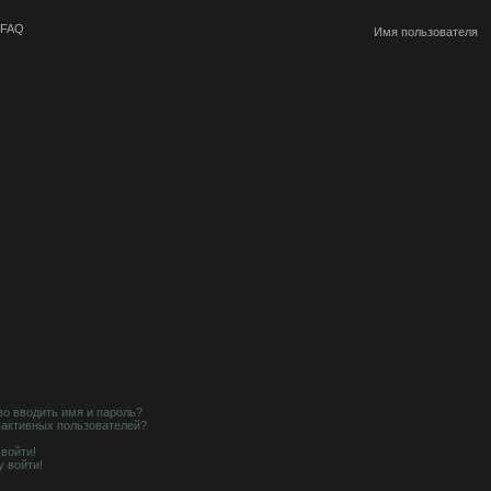
FAQ
о вводить имя и пароль?
е активных пользователей?
 войти!
у войти!