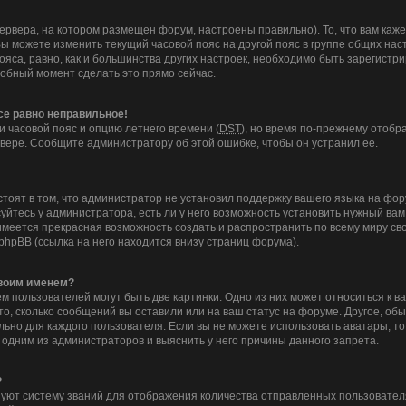
ервера, на котором размещен форум, настроены правильно). То, что вам ка
Вы можете изменить текущий часовой пояс на другой пояс в группе общих нас
ояса, равно, как и большинства других настроек, необходимо быть зарегистр
добный момент сделать это прямо сейчас.
все равно неправильное!
и часовой пояс и опцию летнего времени (
DST
), но время по-прежнему отобра
вере. Сообщите администратору об этой ошибке, чтобы он устранил ее.
тоят в том, что администратор не установил поддержку вашего языка на фор
йтесь у администратора, есть ли у него возможность установить нужный вам 
с имеется прекрасная возможность создать и распространить по всему миру 
hpBB (ссылка на него находится внизу страниц форума).
своим именем?
 пользователей могут быть две картинки. Одно из них может относиться к в
то, сколько сообщений вы оставили или на ваш статус на форуме. Другое, об
льно для каждого пользователя. Если вы не можете использовать аватары, т
 одним из администраторов и выяснить у него причины данного запрета.
?
уют систему званий для отображения количества отправленных пользовател