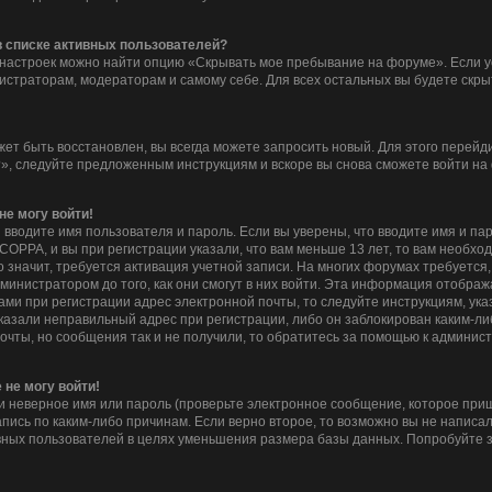
 в списке активных пользователей?
 настроек можно найти опцию «Скрывать мое пребывание на форуме». Если 
нистраторам, модераторам и самому себе. Для всех остальных вы будете скр
жет быть восстановлен, вы всегда можете запросить новый. Для этого перейд
», следуйте предложенным инструкциям и вскоре вы снова сможете войти на
не могу войти!
 вводите имя пользователя и пароль. Если вы уверены, что вводите имя и па
COPPA, и вы при регистрации указали, что вам меньше 13 лет, то вам необх
то значит, требуется активация учетной записи. На многих форумах требуетс
инистратором до того, как они смогут в них войти. Эта информация отображ
ми при регистрации адрес электронной почты, то следуйте инструкциям, ука
казали неправильный адрес при регистрации, либо он заблокирован каким-ли
очты, но сообщения так и не получили, то обратитесь за помощью к админис
 не могу войти!
 неверное имя или пароль (проверьте электронное сообщение, которое приш
пись по каким-либо причинам. Если верно второе, то возможно вы не написа
ных пользователей в целях уменьшения размера базы данных. Попробуйте з