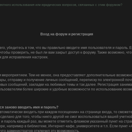
ектного использования или юридических вопросов, связанных с этим форумом?
Вход на форум и регистрация
го, убедитесь в том, что вы правильно вводите имя пользователя и пароль. 
чтобы проверить, не был ли вам закрыт доступ к форуму. Также возможно, ч
 для исправления настроек.
 мероприятием. Тем не менее, она предоставляет дополнительные возможно
ры, отправку и получение личных сообщений, переписку по электронной почте
вых сообщений, закладки на любимые темы и так далее. Регистрация занимает
льзователям более широкие и удобные возможности по использованию возм
ся заново вводить имя и пароль?
втоматически входить при каждом посещении» на странице входа, то сможете
делано для того, чтобы никто другой не смог воспользоваться вашей учетной
 и пароль каждый раз, вы можете отметить флажком указанный пункт на стра
е, например в библиотеке, Интернет-кафе, университете и т.п. Если пункт 
, что администратор отключил эту возможность.