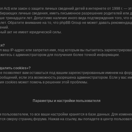
tion Act) или закон о защите личных сведений детей в интернете от 1998 г. —
обирающих личные сведения, иметь письменное разрешение родителей или д
дше тринадцати лет. Допустимо наличие иного вида подтверждения того, что
лет. Обратите внимание на то, что phpBB Group не может давать рекомендац
ений.
ный акт не имеет юридической силы.
ся?
 ваш IP-адрес или запретил имя, под которым вы пытаетесь зарегистрироват
яжитесь с администратором для получения более точной информации.
далить cookies»?
ые позволяют вам оставаться под вашим зарегистрированным именем на фору
сообщений, если эта возможность разрешена администратором. Если у вас и
ия cookies может помочь в решении этой проблемы.
Параметры и настройки пользователя
 пользователем, то все ваши настройки хранятся в базе данных. Для измен
ся сверху страниц форума. Нажав на ссылку, вы попадете в центр пользоват