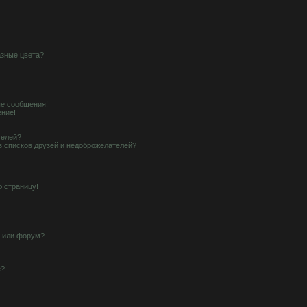
азные цвета?
е сообщения!
ение!
телей?
з списков друзей и недоброжелателей?
ю страницу!
у или форум?
е?