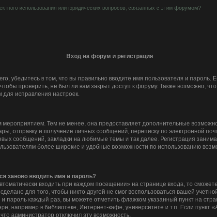
ектного использования или юридических вопросов, связанных с этим форумом?
Вход на форум и регистрация
го, убедитесь в том, что вы правильно вводите имя пользователя и пароль. 
чтобы проверить, не был ли вам закрыт доступ к форуму. Также возможно, ч
 для исправления настроек.
 мероприятием. Тем не менее, она предоставляет дополнительные возможно
ры, отправку и получение личных сообщений, переписку по электронной почте
вых сообщений, закладки на любимые темы и так далее. Регистрация занимает
льзователям более широкие и удобные возможности по использованию возм
ся заново вводить имя и пароль?
втоматически входить при каждом посещении» на странице входа, то сможете
делано для того, чтобы никто другой не смог воспользоваться вашей учетной
 и пароль каждый раз, вы можете отметить флажком указанный пункт на стра
е, например в библиотеке, Интернет-кафе, университете и т.п. Если пункт 
, что администратор отключил эту возможность.