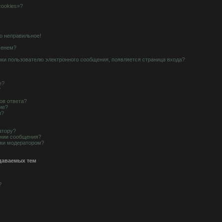
cookies»?
о неправильное!
менем?
вки пользователю электронного сообщения, появляется страница входа?
е?
?
ов ответа?
ие?
ы?
атору?
ании сообщения?
рки модератором?
даваемых тем
?