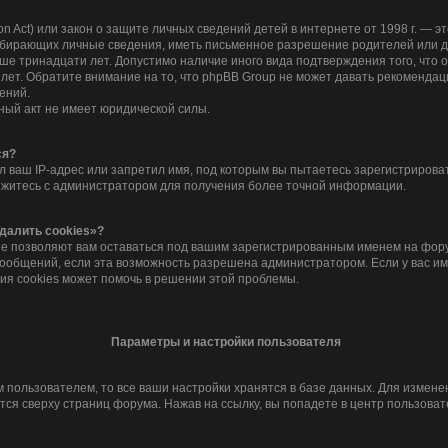
tion Act) или закон о защите личных сведений детей в интернете от 1998 г. —
обирающих личные сведения, иметь письменное разрешение родителей или д
дше тринадцати лет. Допустимо наличие иного вида подтверждения того, что
лет. Обратите внимание на то, что phpBB Group не может давать рекомендац
ений.
ный акт не имеет юридической силы.
ся?
 ваш IP-адрес или запретил имя, под которым вы пытаетесь зарегистрироват
яжитесь с администратором для получения более точной информации.
далить cookies»?
ые позволяют вам оставаться под вашим зарегистрированным именем на фору
сообщений, если эта возможность разрешена администратором. Если у вас и
ия cookies может помочь в решении этой проблемы.
Параметры и настройки пользователя
 пользователем, то все ваши настройки хранятся в базе данных. Для измен
ся сверху страниц форума. Нажав на ссылку, вы попадете в центр пользоват