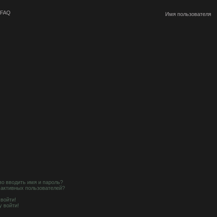
FAQ
о вводить имя и пароль?
е активных пользователей?
 войти!
у войти!