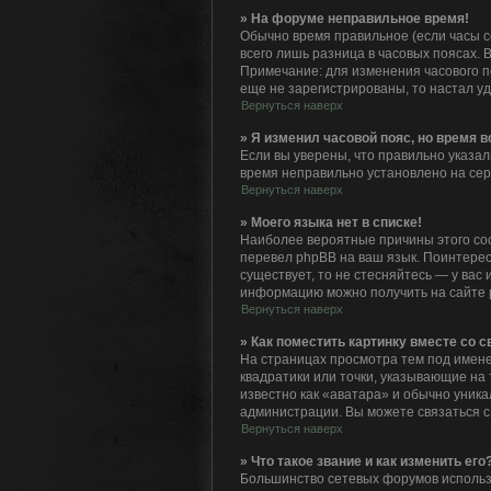
» На форуме неправильное время!
Обычно время правильное (если часы с
всего лишь разница в часовых поясах. 
Примечание: для изменения часового п
еще не зарегистрированы, то настал у
Вернуться наверх
» Я изменил часовой пояс, но время 
Если вы уверены, что правильно указал
время неправильно установлено на сер
Вернуться наверх
» Моего языка нет в списке!
Наиболее вероятные причины этого сос
перевел phpBB на ваш язык. Поинтересу
существует, то не стесняйтесь — у ва
информацию можно получить на сайте p
Вернуться наверх
» Как поместить картинку вместе со 
На страницах просмотра тем под именем
квадратики или точки, указывающие на 
известно как «аватара» и обычно уника
администрации. Вы можете связаться с
Вернуться наверх
» Что такое звание и как изменить его
Большинство сетевых форумов использ