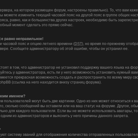
ервера, на котором размещен форум, настроены правильно). То, что вам ка
Вы можете изменить текущий часовой пояс на другой пояс в группе общих нас
ояса, равно, как и большинства других настроек, необходимо быть зарегистр
добный момент сделать это прямо сейчас.
все равно неправильное!
и часовой пояс и опцию летнего времени (
DST
), но время по-прежнему отобра
вере. Сообщите администратору об этой ошибке, чтобы он устранил ее.
тоят в том, что администратор не установил поддержку вашего языка на фор
йтесь у администратора, есть ли у него возможность установить нужный вам 
с имеется прекрасная возможность создать и распространить по всему миру 
hpBB (ссылка на него находится внизу страниц форума).
своим именем?
 пользователей могут быть две картинки. Одно из них может относиться к в
то, сколько сообщений вы оставили или на ваш статус на форуме. Другое, об
льно для каждого пользователя. Если вы не можете использовать аватары, т
 одним из администраторов и выяснить у него причины данного запрета.
?
уют систему званий для отображения количества отправленных пользовател