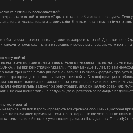
 в списке активных пользователей?
 настроек можно найти опцию «Скрывать мое пребывание на форуме». Если 
нистраторам, модераторам и самому себе. Для всех остальных вы будете скр
жет быть восстановлен, вы всегда можете запросить новый. Для этого перейд
», следуйте предложенным инструкциям и вскоре вы снова сможете войти на
не могу войти!
 вводите имя пользователя и пароль. Если вы уверены, что вводите имя и па
COPPA, и вы при регистрации указали, что вам меньше 13 лет, то вам необх
то значит, требуется активация учетной записи. На многих форумах требуетс
инистратором до того, как они смогут в них войти. Эта информация отображ
ми при регистрации адрес электронной почты, то следуйте инструкциям, ука
казали неправильный адрес при регистрации, либо он заблокирован каким-ли
очты, но сообщения так и не получили, то обратитесь за помощью к админис
 не могу войти!
 неверное имя или пароль (проверьте электронное сообщение, которое приш
пись по каким-либо причинам. Если верно второе, то возможно вы не написа
ных пользователей в целях уменьшения размера базы данных. Попробуйте з