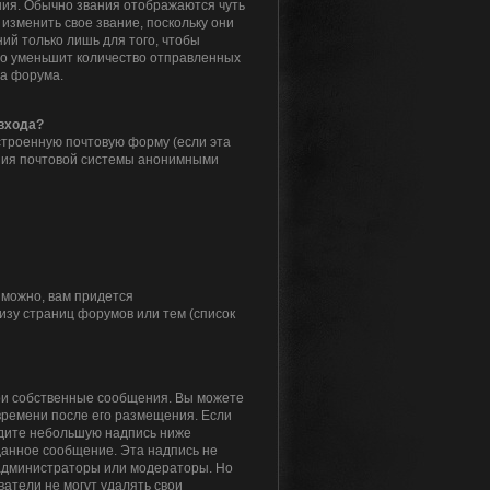
ия. Обычно звания отображаются чуть
изменить свое звание, поскольку они
й только лишь для того, чтобы
то уменьшит количество отправленных
ра форума.
 входа?
строенную почтовую форму (если эта
ния почтовой системы анонимными
зможно, вам придется
зу страниц форумов или тем (список
вои собственные сообщения. Вы можете
времени после его размещения. Если
идите небольшую надпись ниже
 данное сообщение. Эта надпись не
 администраторы или модераторы. Но
атели не могут удалять свои