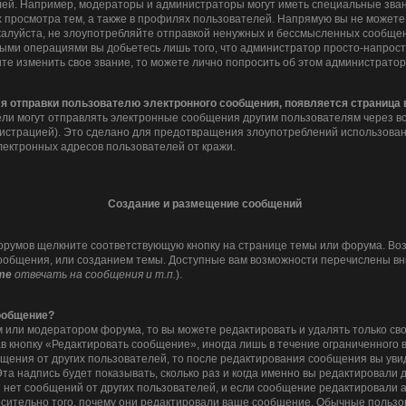
ей. Например, модераторы и администраторы могут иметь специальные зван
 просмотра тем, а также в профилях пользователей. Напрямую вы не можете 
алуйста, не злоупотребляйте отправкой ненужных и бессмысленных сообщени
ными операциями вы добьетесь лишь того, что администратор просто-напрос
ите изменить свое звание, то можете лично попросить об этом администрато
ля отправки пользователю электронного сообщения, появляется страница
ли могут отправлять электронные сообщения другим пользователям через в
истрацией). Это сделано для предотвращения злоупотреблений использова
лектронных адресов пользователей от кражи.
Создание и размещение сообщений
орумов щелкните соответствующую кнопку на странице темы или форума. Во
ообщения, или созданием темы. Доступные вам возможности перечислены вни
те
отвечать на сообщения и т.п.
).
сообщение?
 или модератором форума, то вы можете редактировать и удалять только с
в кнопку «Редактировать сообщение», иногда лишь в течение ограниченного 
щения от других пользователей, то после редактирования сообщения вы ув
та надпись будет показывать, сколько раз и когда именно вы редактировали
 нет сообщений от других пользователей, и если сообщение редактировали
носительно того, почему они редактировали ваше сообщение. Обычные пользов