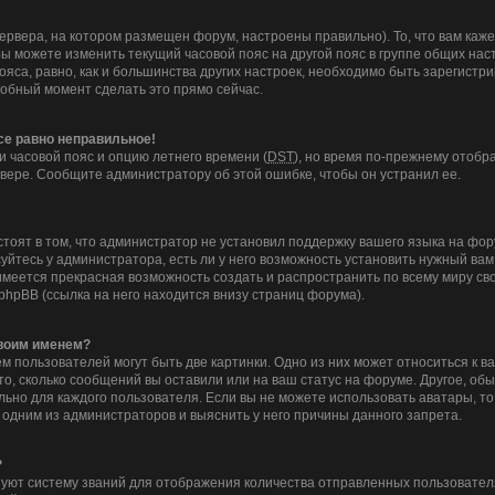
ервера, на котором размещен форум, настроены правильно). То, что вам ка
Вы можете изменить текущий часовой пояс на другой пояс в группе общих нас
ояса, равно, как и большинства других настроек, необходимо быть зарегистр
добный момент сделать это прямо сейчас.
все равно неправильное!
и часовой пояс и опцию летнего времени (
DST
), но время по-прежнему отобра
вере. Сообщите администратору об этой ошибке, чтобы он устранил ее.
тоят в том, что администратор не установил поддержку вашего языка на фор
йтесь у администратора, есть ли у него возможность установить нужный вам 
с имеется прекрасная возможность создать и распространить по всему миру 
hpBB (ссылка на него находится внизу страниц форума).
своим именем?
 пользователей могут быть две картинки. Одно из них может относиться к в
то, сколько сообщений вы оставили или на ваш статус на форуме. Другое, об
льно для каждого пользователя. Если вы не можете использовать аватары, т
 одним из администраторов и выяснить у него причины данного запрета.
?
уют систему званий для отображения количества отправленных пользовател