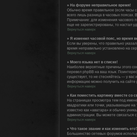
» На форуме неправильное время!
Обычно время правильное (если часы с
всего лишь разница в часовых поясах. 
Примечание: для изменения часового п
еще не зарегистрированы, то настал у
Вернуться наверх
» Я изменил часовой пояс, но время 
Если вы уверены, что правильно указал
время неправильно установлено на сер
Вернуться наверх
» Моего языка нет в списке!
Наиболее вероятные причины этого сос
перевел phpBB на ваш язык. Поинтересу
существует, то не стесняйтесь — у ва
информацию можно получить на сайте p
Вернуться наверх
» Как поместить картинку вместе со 
На страницах просмотра тем под именем
квадратики или точки, указывающие на 
известно как «аватара» и обычно уника
администрации. Вы можете связаться с
Вернуться наверх
» Что такое звание и как изменить его
Большинство сетевых форумов использ