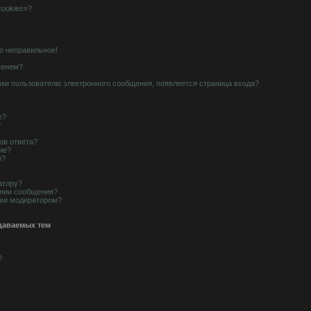
cookies»?
о неправильное!
менем?
вки пользователю электронного сообщения, появляется страница входа?
е?
?
ов ответа?
ие?
ы?
атору?
ании сообщения?
рки модератором?
даваемых тем
?