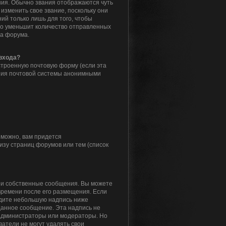
ия. Обычно звания отображаются чуть
изменить свое звание, поскольку они
й только лишь для того, чтобы
то уменьшит количество отправленных
ра форума.
 входа?
строенную почтовую форму (если эта
ния почтовой системы анонимными
зможно, вам придется
зу страниц форумов или тем (список
вои собственные сообщения. Вы можете
времени после его размещения. Если
идите небольшую надпись ниже
 данное сообщение. Эта надпись не
 администраторы или модераторы. Но
атели не могут удалять свои