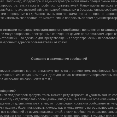
ей. Например, модераторы и администраторы могут иметь специальные зван
 просмотра тем, а также в профилях пользователей. Напрямую вы не можете 
алуйста, не злоупотребляйте отправкой ненужных и бессмысленных сообщени
ными операциями вы добьетесь лишь того, что администратор просто-напрос
ите изменить свое звание, то можете лично попросить об этом администрато
ля отправки пользователю электронного сообщения, появляется страница
ли могут отправлять электронные сообщения другим пользователям через в
истрацией). Это сделано для предотвращения злоупотреблений использова
лектронных адресов пользователей от кражи.
Создание и размещение сообщений
орумов щелкните соответствующую кнопку на странице темы или форума. Во
ообщения, или созданием темы. Доступные вам возможности перечислены вни
те
отвечать на сообщения и т.п.
).
сообщение?
 или модератором форума, то вы можете редактировать и удалять только с
в кнопку «Редактировать сообщение», иногда лишь в течение ограниченного 
щения от других пользователей, то после редактирования сообщения вы ув
та надпись будет показывать, сколько раз и когда именно вы редактировали
 нет сообщений от других пользователей, и если сообщение редактировали
носительно того, почему они редактировали ваше сообщение. Обычные пользов