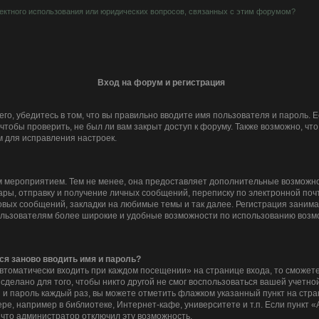
ектного использования или юридических вопросов, связанных с этим форумом?
Вход на форум и регистрация
го, убедитесь в том, что вы правильно вводите имя пользователя и пароль. 
чтобы проверить, не был ли вам закрыт доступ к форуму. Также возможно, ч
 для исправления настроек.
 мероприятием. Тем не менее, она предоставляет дополнительные возможно
ры, отправку и получение личных сообщений, переписку по электронной почте
вых сообщений, закладки на любимые темы и так далее. Регистрация занимает
льзователям более широкие и удобные возможности по использованию возм
ся заново вводить имя и пароль?
втоматически входить при каждом посещении» на странице входа, то сможете
делано для того, чтобы никто другой не смог воспользоваться вашей учетной
 и пароль каждый раз, вы можете отметить флажком указанный пункт на стра
е, например в библиотеке, Интернет-кафе, университете и т.п. Если пункт 
, что администратор отключил эту возможность.