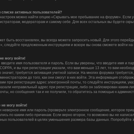
 в списке активных пользователей?
 настроек можно найти опцию «Скрывать мое пребывание на форуме». Если 
нистраторам, модераторам и самому себе. Для всех остальных вы будете скр
жет быть восстановлен, вы всегда можете запросить новый. Для этого перейд
», следуйте предложенным инструкциям и вскоре вы снова сможете войти на
не могу войти!
 вводите имя пользователя и пароль. Если вы уверены, что вводите имя и па
COPPA, и вы при регистрации указали, что вам меньше 13 лет, то вам необх
то значит, требуется активация учетной записи. На многих форумах требуетс
инистратором до того, как они смогут в них войти. Эта информация отображ
ми при регистрации адрес электронной почты, то следуйте инструкциям, ука
казали неправильный адрес при регистрации, либо он заблокирован каким-ли
очты, но сообщения так и не получили, то обратитесь за помощью к админис
 не могу войти!
 неверное имя или пароль (проверьте электронное сообщение, которое приш
пись по каким-либо причинам. Если верно второе, то возможно вы не написа
ных пользователей в целях уменьшения размера базы данных. Попробуйте з