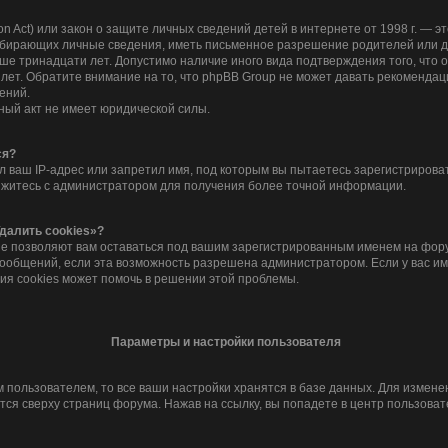
tion Act) или закон о защите личных сведений детей в интернете от 1998 г. —
обирающих личные сведения, иметь письменное разрешение родителей или д
дше тринадцати лет. Допустимо наличие иного вида подтверждения того, что
лет. Обратите внимание на то, что phpBB Group не может давать рекомендац
ений.
ный акт не имеет юридической силы.
ся?
 ваш IP-адрес или запретил имя, под которым вы пытаетесь зарегистрироват
яжитесь с администратором для получения более точной информации.
далить cookies»?
ые позволяют вам оставаться под вашим зарегистрированным именем на фору
сообщений, если эта возможность разрешена администратором. Если у вас и
ия cookies может помочь в решении этой проблемы.
Параметры и настройки пользователя
 пользователем, то все ваши настройки хранятся в базе данных. Для измен
ся сверху страниц форума. Нажав на ссылку, вы попадете в центр пользоват