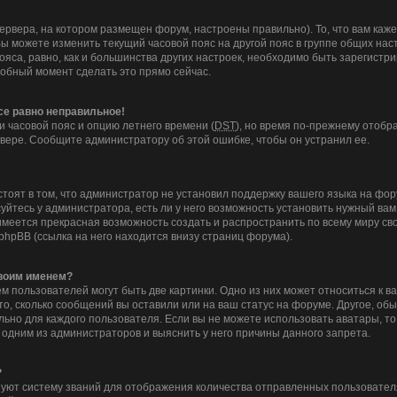
ервера, на котором размещен форум, настроены правильно). То, что вам ка
Вы можете изменить текущий часовой пояс на другой пояс в группе общих нас
ояса, равно, как и большинства других настроек, необходимо быть зарегистр
добный момент сделать это прямо сейчас.
все равно неправильное!
и часовой пояс и опцию летнего времени (
DST
), но время по-прежнему отобра
вере. Сообщите администратору об этой ошибке, чтобы он устранил ее.
тоят в том, что администратор не установил поддержку вашего языка на фор
йтесь у администратора, есть ли у него возможность установить нужный вам 
с имеется прекрасная возможность создать и распространить по всему миру 
hpBB (ссылка на него находится внизу страниц форума).
своим именем?
 пользователей могут быть две картинки. Одно из них может относиться к в
то, сколько сообщений вы оставили или на ваш статус на форуме. Другое, об
льно для каждого пользователя. Если вы не можете использовать аватары, т
 одним из администраторов и выяснить у него причины данного запрета.
?
уют систему званий для отображения количества отправленных пользовател