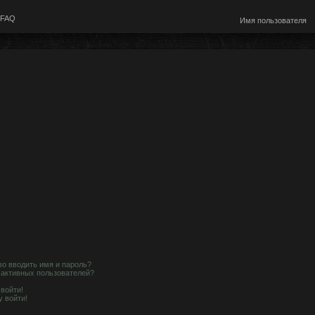
FAQ
о вводить имя и пароль?
е активных пользователей?
 войти!
у войти!