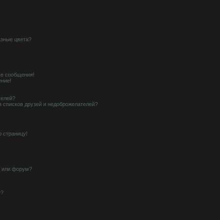
азные цвета?
е сообщения!
ение!
телей?
з списков друзей и недоброжелателей?
ю страницу!
у или форум?
е?