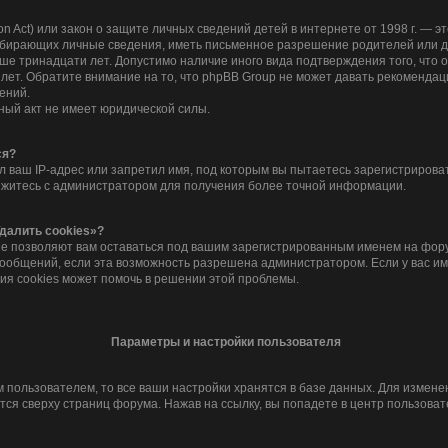
tion Act) или закон о защите личных сведений детей в интернете от 1998 г. —
обирающих личные сведения, иметь письменное разрешение родителей или д
дше тринадцати лет. Допустимо наличие иного вида подтверждения того, что
лет. Обратите внимание на то, что phpBB Group не может давать рекомендац
ений.
ный акт не имеет юридической силы.
ся?
 ваш IP-адрес или запретил имя, под которым вы пытаетесь зарегистрироват
яжитесь с администратором для получения более точной информации.
далить cookies»?
ые позволяют вам оставаться под вашим зарегистрированным именем на фору
сообщений, если эта возможность разрешена администратором. Если у вас и
ия cookies может помочь в решении этой проблемы.
Параметры и настройки пользователя
 пользователем, то все ваши настройки хранятся в базе данных. Для измен
ся сверху страниц форума. Нажав на ссылку, вы попадете в центр пользоват