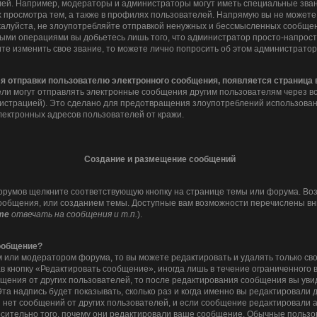
ей. Например, модераторы и администраторы могут иметь специальные зван
 просмотра тем, а также в профилях пользователей. Напрямую вы не можете 
алуйста, не злоупотребляйте отправкой ненужных и бессмысленных сообщени
ными операциями вы добьетесь лишь того, что администратор просто-напрос
ите изменить свое звание, то можете лично попросить об этом администрато
ля отправки пользователю электронного сообщения, появляется страница
ли могут отправлять электронные сообщения другим пользователям через в
истрацией). Это сделано для предотвращения злоупотреблений использова
лектронных адресов пользователей от кражи.
Создание и размещение сообщений
орумов щелкните соответствующую кнопку на странице темы или форума. Во
ообщения, или созданием темы. Доступные вам возможности перечислены вни
те
отвечать на сообщения и т.п.
).
сообщение?
 или модератором форума, то вы можете редактировать и удалять только с
в кнопку «Редактировать сообщение», иногда лишь в течение ограниченного 
щения от других пользователей, то после редактирования сообщения вы ув
та надпись будет показывать, сколько раз и когда именно вы редактировали
 нет сообщений от других пользователей, и если сообщение редактировали
носительно того, почему они редактировали ваше сообщение. Обычные пользов