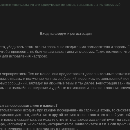
ектного использования или юридических вопросов, связанных с этим форумом?
Вход на форум и регистрация
го, убедитесь в том, что вы правильно вводите имя пользователя и пароль. 
чтобы проверить, не был ли вам закрыт доступ к форуму. Также возможно, ч
 для исправления настроек.
 мероприятием. Тем не менее, она предоставляет дополнительные возможно
ры, отправку и получение личных сообщений, переписку по электронной почте
вых сообщений, закладки на любимые темы и так далее. Регистрация занимает
льзователям более широкие и удобные возможности по использованию возм
ся заново вводить имя и пароль?
втоматически входить при каждом посещении» на странице входа, то сможете
делано для того, чтобы никто другой не смог воспользоваться вашей учетной
 и пароль каждый раз, вы можете отметить флажком указанный пункт на стра
е, например в библиотеке, Интернет-кафе, университете и т.п. Если пункт 
, что администратор отключил эту возможность.