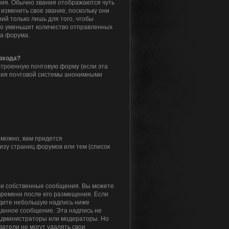
ия. Обычно звания отображаются чуть
изменить свое звание, поскольку они
й только лишь для того, чтобы
то уменьшит количество отправленных
ра форума.
 входа?
строенную почтовую форму (если эта
ния почтовой системы анонимными
зможно, вам придется
зу страниц форумов или тем (список
вои собственные сообщения. Вы можете
времени после его размещения. Если
идите небольшую надпись ниже
 данное сообщение. Эта надпись не
 администраторы или модераторы. Но
атели не могут удалять свои