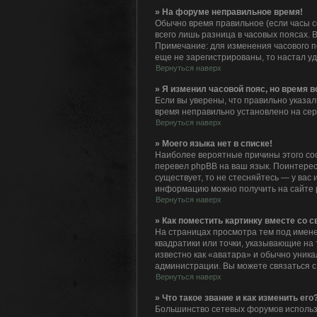
» На форуме неправильное время!
Обычно время правильное (если часы с
всего лишь разница в часовых поясах. 
Примечание: для изменения часового п
еще не зарегистрированы, то настал у
Вернуться наверх
» Я изменил часовой пояс, но время 
Если вы уверены, что правильно указал
время неправильно установлено на сер
Вернуться наверх
» Моего языка нет в списке!
Наиболее вероятные причины этого сос
перевел phpBB на ваш язык. Поинтересу
существует, то не стесняйтесь — у ва
информацию можно получить на сайте p
Вернуться наверх
» Как поместить картинку вместе со 
На страницах просмотра тем под именем
квадратики или точки, указывающие на 
известно как «аватара» и обычно уника
администрации. Вы можете связаться с
Вернуться наверх
» Что такое звание и как изменить его
Большинство сетевых форумов использ