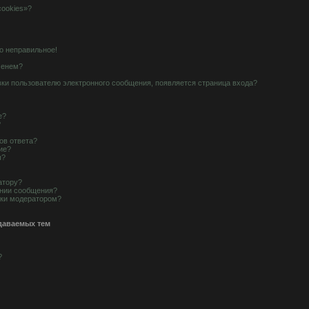
cookies»?
о неправильное!
менем?
вки пользователю электронного сообщения, появляется страница входа?
е?
?
ов ответа?
ие?
ы?
атору?
ании сообщения?
рки модератором?
даваемых тем
?