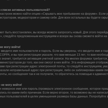
 в списке активных пользователей?
 настроек можно найти опцию «Скрывать мое пребывание на форуме». Если 
нистраторам, модераторам и самому себе. Для всех остальных вы будете скр
жет быть восстановлен, вы всегда можете запросить новый. Для этого перейд
», следуйте предложенным инструкциям и вскоре вы снова сможете войти на
не могу войти!
 вводите имя пользователя и пароль. Если вы уверены, что вводите имя и па
COPPA, и вы при регистрации указали, что вам меньше 13 лет, то вам необх
то значит, требуется активация учетной записи. На многих форумах требуетс
инистратором до того, как они смогут в них войти. Эта информация отображ
ми при регистрации адрес электронной почты, то следуйте инструкциям, ука
казали неправильный адрес при регистрации, либо он заблокирован каким-ли
очты, но сообщения так и не получили, то обратитесь за помощью к админис
 не могу войти!
 неверное имя или пароль (проверьте электронное сообщение, которое приш
пись по каким-либо причинам. Если верно второе, то возможно вы не написа
ных пользователей в целях уменьшения размера базы данных. Попробуйте з