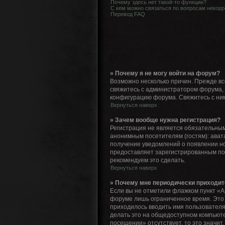
Почему здесь нет такой-то функции?
С кем можно связаться по вопросам некорр
Перевод FAQ
» Почему я не могу войти на форум?
Возможно несколько причин. Прежде все
свяжитесь с администратором форума, 
конфигурацию форума. Свяжитесь с ним
Вернуться наверх
» Зачем вообще нужна регистрация?
Регистрация не является обязательным
анонимным посетителям (гостям): авата
получение уведомлений о появлении но
предоставляет зарегистрированным по
рекомендуем это сделать.
Вернуться наверх
» Почему мне периодически приходит
Если вы не отметили флажком пункт «А
форуме лишь ограниченное время. Это с
приходилось вводить имя пользователя
делать это на общедоступном компьютер
посещении» отсутствует, то это значит