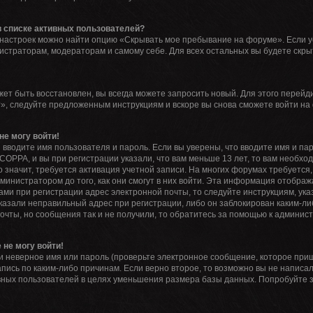
 в списке активных пользователей?
 настроек можно найти опцию «Скрывать мое пребывание на форуме». Если 
нистраторам, модераторам и самому себе. Для всех остальных вы будете скр
жет быть восстановлен, вы всегда можете запросить новый. Для этого перейд
», следуйте предложенным инструкциям и вскоре вы снова сможете войти на
не могу войти!
 вводите имя пользователя и пароль. Если вы уверены, что вводите имя и па
COPPA, и вы при регистрации указали, что вам меньше 13 лет, то вам необх
то значит, требуется активация учетной записи. На многих форумах требуетс
инистратором до того, как они смогут в них войти. Эта информация отображ
ми при регистрации адрес электронной почты, то следуйте инструкциям, ука
казали неправильный адрес при регистрации, либо он заблокирован каким-ли
очты, но сообщения так и не получили, то обратитесь за помощью к админис
 не могу войти!
 неверное имя или пароль (проверьте электронное сообщение, которое приш
пись по каким-либо причинам. Если верно второе, то возможно вы не написа
ных пользователей в целях уменьшения размера базы данных. Попробуйте з