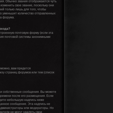
ия. Обычно звания отображаются чуть
изменить свое звание, поскольку они
й только лишь для того, чтобы
то уменьшит количество отправленных
ра форума.
 входа?
строенную почтовую форму (если эта
ния почтовой системы анонимными
зможно, вам придется
зу страниц форумов или тем (список
вои собственные сообщения. Вы можете
времени после его размещения. Если
идите небольшую надпись ниже
 данное сообщение. Эта надпись не
 администраторы или модераторы. Но
атели не могут удалять свои