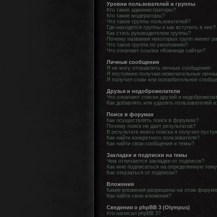
Уровни пользователей и группы
Кто такие администраторы?
Кто такие модераторы?
Что такое группы пользователей?
Где находятся группы и как вступить в них?
Как стать руководителем группы?
Почему названия некоторых групп имеют р
Что такое группа по умолчанию?
Что означает ссылка «Команда сайта»?
Личные сообщения
Я не могу отправлять личные сообщения!
Я постоянно получаю нежелательные личны
Я получил спам или оскорбительное сообщ
Друзья и недоброжелатели
Что означают списки друзей и недоброжела
Как добавлять или удалять пользователей и
Поиск в форумах
Как осуществлять поиск в форумах?
Почему поиск не дает результатов?
В результате моего поиска я получил пусту
Как найти конкретного пользователя?
Как найти свои сообщения и темы?
Закладки и подписки на темы
Чем отличаются закладки от подписок?
Как мне подписаться на определенную тем
Как отказаться от подписки?
Вложения
Какие вложения разрешены на этом форум
Как найти свои вложения?
Сведения о phpBB 3 (Olympus)
Кто написал phpBB 3?