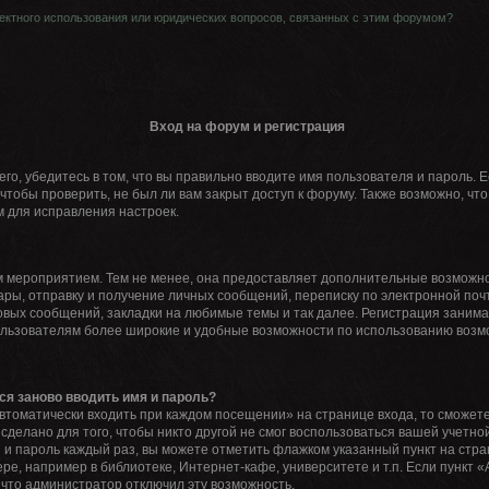
ектного использования или юридических вопросов, связанных с этим форумом?
Вход на форум и регистрация
го, убедитесь в том, что вы правильно вводите имя пользователя и пароль. 
чтобы проверить, не был ли вам закрыт доступ к форуму. Также возможно, ч
 для исправления настроек.
 мероприятием. Тем не менее, она предоставляет дополнительные возможно
ры, отправку и получение личных сообщений, переписку по электронной почте
вых сообщений, закладки на любимые темы и так далее. Регистрация занимает
льзователям более широкие и удобные возможности по использованию возм
ся заново вводить имя и пароль?
втоматически входить при каждом посещении» на странице входа, то сможете
делано для того, чтобы никто другой не смог воспользоваться вашей учетной
 и пароль каждый раз, вы можете отметить флажком указанный пункт на стра
е, например в библиотеке, Интернет-кафе, университете и т.п. Если пункт 
, что администратор отключил эту возможность.