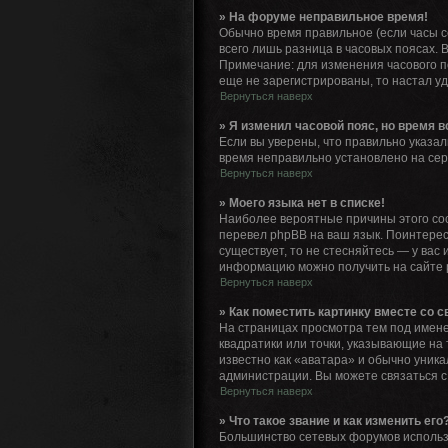
» На форуме неправильное время!
Обычно время правильное (если часы с
всего лишь разница в часовых поясах. 
Примечание: для изменения часового п
еще не зарегистрированы, то настал у
Вернуться наверх
» Я изменил часовой пояс, но время 
Если вы уверены, что правильно указал
время неправильно установлено на сер
Вернуться наверх
» Моего языка нет в списке!
Наиболее вероятные причины этого сос
перевел phpBB на ваш язык. Поинтересу
существует, то не стесняйтесь — у ва
информацию можно получить на сайте p
Вернуться наверх
» Как поместить картинку вместе со 
На страницах просмотра тем под именем
квадратики или точки, указывающие на 
известно как «аватара» и обычно уника
администрации. Вы можете связаться с
Вернуться наверх
» Что такое звание и как изменить его
Большинство сетевых форумов использ