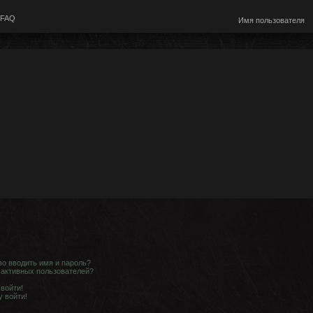
FAQ
о вводить имя и пароль?
е активных пользователей?
 войти!
у войти!