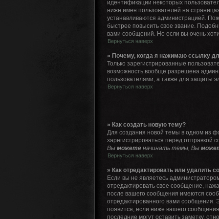
идентификации некоторых пользовател
ниже имен пользователей на страницах
устанавливаются администрацией. Пож
быстрее повысить свое звание. Подоб
вами сообщений. Но если вы очень хот
Вернуться наверх
» Почему, когда я нажимаю ссылку д
Только зарегистрированные пользовате
возможность вообще разрешена админ
пользователями, а также для защиты э
Вернуться наверх
» Как создать новую тему?
Для создания новой темы в одном из ф
зарегистрироваться перед отправкой с
Вы
можете
начинать темы, Вы
може
Вернуться наверх
» Как отредактировать или удалить 
Если вы не являетесь администратором
отредактировать свое сообщение, нажа
после вашего сообщения имеются сооб
отредактированного вами сообщения. Э
появится, если ниже вашего сообщения
последние могут оставить заметку, от