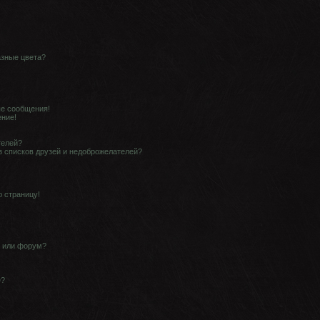
азные цвета?
е сообщения!
ение!
телей?
з списков друзей и недоброжелателей?
ю страницу!
у или форум?
е?