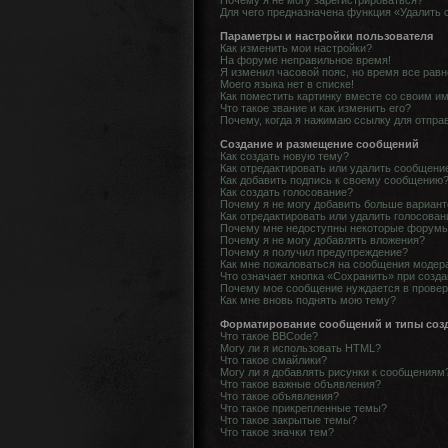
Почему я не могу зарегистрироваться?
Для чего предназначена функция «Удалить 
Параметры и настройки пользователя
Как изменить мои настройки?
На форуме неправильное время!
Я изменил часовой пояс, но время все равн
Моего языка нет в списке!
Как поместить картинку вместе со своим и
Что такое звание и как изменить его?
Почему, когда я нажимаю ссылку для отпра
Создание и размещение сообщений
Как создать новую тему?
Как отредактировать или удалить сообщени
Как добавить подпись к своему сообщению
Как создать голосование?
Почему я не могу добавить больше вариант
Как отредактировать или удалить голосован
Почему мне недоступны некоторые форум
Почему я не могу добавлять вложения?
Почему я получил предупреждение?
Как мне пожаловаться на сообщения модер
Что означает кнопка «Сохранить» при созд
Почему мое сообщение нуждается в прове
Как мне вновь поднять мою тему?
Форматирование сообщений и типы соз
Что такое BBCode?
Могу ли я использовать HTML?
Что такое смайлики?
Могу ли я добавлять рисунки к сообщениям
Что такое важные объявления?
Что такое объявления?
Что такое прикрепленные темы?
Что такое закрытые темы?
Что такое значки тем?