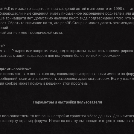
tion Act) или закон о защите личных сведений детей в интернете от 1998 г. —
обирающих личные сведения, иметь письменное разрешение родителей или д
дше тринадцати лет. Допустимо наличие иного вида подтверждения того, что
лет. Обратите внимание на то, что phpBB Group не может давать рекомендац
ений.
ный акт не имеет юридической силы.
ся?
 ваш IP-адрес или запретил имя, под которым вы пытаетесь зарегистрироват
яжитесь с администратором для получения более точной информации.
далить cookies»?
ые позволяют вам оставаться под вашим зарегистрированным именем на фору
сообщений, если эта возможность разрешена администратором. Если у вас и
ия cookies может помочь в решении этой проблемы.
Параметры и настройки пользователя
 пользователем, то все ваши настройки хранятся в базе данных. Для измен
ся сверху страниц форума. Нажав на ссылку, вы попадете в центр пользоват