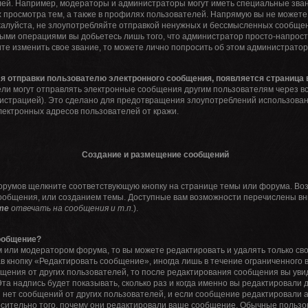
ей. Например, модераторы и администраторы могут иметь специальные зван
 просмотра тем, а также в профилях пользователей. Напрямую вы не можете 
алуйста, не злоупотребляйте отправкой ненужных и бессмысленных сообщени
ными операциями вы добьетесь лишь того, что администратор просто-напрос
ите изменить свое звание, то можете лично попросить об этом администрато
ля отправки пользователю электронного сообщения, появляется страница
ли могут отправлять электронные сообщения другим пользователям через в
истрацией). Это сделано для предотвращения злоупотреблений использова
лектронных адресов пользователей от кражи.
Создание и размещение сообщений
орумов щелкните соответствующую кнопку на странице темы или форума. Во
ообщения, или созданием темы. Доступные вам возможности перечислены вни
те
отвечать на сообщения и т.п.
).
сообщение?
 или модератором форума, то вы можете редактировать и удалять только с
в кнопку «Редактировать сообщение», иногда лишь в течение ограниченного 
щения от других пользователей, то после редактирования сообщения вы ув
та надпись будет показывать, сколько раз и когда именно вы редактировали
 нет сообщений от других пользователей, и если сообщение редактировали
носительно того, почему они редактировали ваше сообщение. Обычные пользов