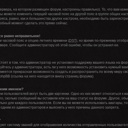
ервера, на котором размещен форум, настроены правильно). То, что вам ка
Вы можете изменить текущий часовой пояс на другой пояс в группе общих нас
ояса, равно, как и большинства других настроек, необходимо быть зарегистр
добный момент сделать это прямо сейчас.
все равно неправильное!
и часовой пояс и опцию летнего времени (
DST
), но время по-прежнему отобра
вере. Сообщите администратору об этой ошибке, чтобы он устранил ее.
тоят в том, что администратор не установил поддержку вашего языка на фор
йтесь у администратора, есть ли у него возможность установить нужный вам 
с имеется прекрасная возможность создать и распространить по всему миру 
hpBB (ссылка на него находится внизу страниц форума).
своим именем?
 пользователей могут быть две картинки. Одно из них может относиться к в
то, сколько сообщений вы оставили или на ваш статус на форуме. Другое, об
льно для каждого пользователя. Если вы не можете использовать аватары, т
 одним из администраторов и выяснить у него причины данного запрета.
?
уют систему званий для отображения количества отправленных пользовател